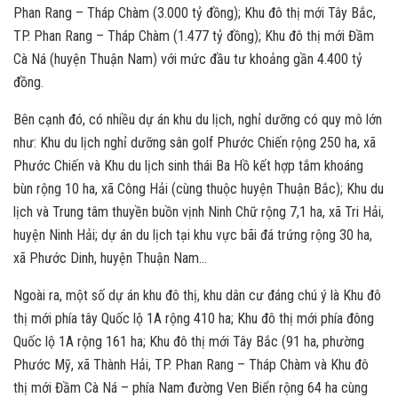
Phan Rang – Tháp Chàm (3.000 tỷ đồng); Khu đô thị mới Tây Bắc,
TP. Phan Rang – Tháp Chàm (1.477 tỷ đồng); Khu đô thị mới Đầm
Cà Ná (huyện Thuận Nam) với mức đầu tư khoảng gần 4.400 tỷ
đồng.
Bên cạnh đó, có nhiều dự án khu du lịch, nghỉ dưỡng có quy mô lớn
như: Khu du lịch nghỉ dưỡng sân golf Phước Chiến rộng 250 ha, xã
Phước Chiến và Khu du lịch sinh thái Ba Hồ kết hợp tắm khoáng
bùn rộng 10 ha, xã Công Hải (cùng thuộc huyện Thuận Bắc); Khu du
lịch và Trung tâm thuyền buồn vịnh Ninh Chữ rộng 7,1 ha, xã Tri Hải,
huyện Ninh Hải; dự án du lịch tại khu vực bãi đá trứng rộng 30 ha,
xã Phước Dinh, huyện Thuận Nam…
Ngoài ra, một số dự án khu đô thị, khu dân cư đáng chú ý là Khu đô
thị mới phía tây Quốc lộ 1A rộng 410 ha; Khu đô thị mới phía đông
Quốc lộ 1A rộng 161 ha; Khu đô thị mới Tây Bắc (91 ha, phường
Phước Mỹ, xã Thành Hải, TP. Phan Rang – Tháp Chàm và Khu đô
thị mới Đầm Cà Ná – phía Nam đường Ven Biển rộng 64 ha cùng