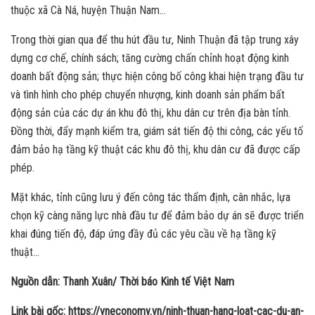
thuộc xã Cà Ná, huyện Thuận Nam…
Trong thời gian qua để thu hút đầu tư, Ninh Thuận đã tập trung xây
dựng cơ chế, chính sách; tăng cường chấn chỉnh hoạt động kinh
doanh bất động sản; thực hiện công bố công khai hiện trạng đầu tư
và tình hình cho phép chuyển nhượng, kinh doanh sản phẩm bất
động sản của các dự án khu đô thị, khu dân cư trên địa bàn tỉnh.
Đồng thời, đẩy mạnh kiểm tra, giám sát tiến độ thi công, các yếu tố
đảm bảo hạ tầng kỹ thuật các khu đô thị, khu dân cư đã được cấp
phép.
Mặt khác, tỉnh cũng lưu ý đến công tác thẩm định, cân nhắc, lựa
chọn kỹ càng năng lực nhà đầu tư để đảm bảo dự án sẽ được triển
khai đúng tiến độ, đáp ứng đầy đủ các yêu cầu về hạ tầng kỹ
thuật…
Nguồn dẫn: Thanh Xuân/ Thời báo Kinh tế Việt Nam
Link bài gốc: https://vneconomy.vn/ninh-thuan-hang-loat-cac-du-an-