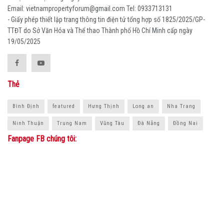
Email: vietnampropertyforum@gmail.com Tel: ‭0933713131
- Giấy phép thiết lập trang thông tin điện tử tổng hợp số 1825/2025/GP-
TTĐT do Sở Văn Hóa và Thể thao Thành phố Hồ Chí Minh cấp ngày
19/05/2025
Thẻ
Bình Định
featured
Hưng Thịnh
Long an
Nha Trang
Ninh Thuận
Trung Nam
Vũng Tàu
Đà Nẵng
Đồng Nai
Fanpage FB chúng tôi: