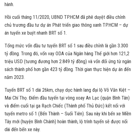
hành.
Hồi cuối tháng 11/2020, UBND TP.HCM đã phê duyệt điều chỉnh
chủ trương đầu tư dự án Phát triển giao thông xanh TP.HCM – dự
án tuyến xe buýt nhanh BRT số 1.
Tổng mức vốn đầu tư tuyến BRT số 1 sau điều chỉnh là gần 3.300
tỷ đồng. Trong đó, vốn vay ODA của Ngân hàng Thế giới hơn 121,2
triệu USD (tương đương hơn 2.849 tỷ đồng) và vốn đối ứng từ ngân
sách thành phố hơn gần 423 tỷ đồng. Thời gian thực hiện dự án đến
năm 2023.
Tuyến BRT số 1 dài 26km, chạy dọc hành lang đại lộ Võ Văn Kiệt –
Mai Chí Thọ. Điểm đầu tuyến tại vòng xoay An Lạc (quận Bình Tân)
và điểm cuối tại ga Rạch Chiếc (Thành phố Thủ Đức) kết nối với
tuyến metro số 1 (Bến Thành – Suối Tiên). Sau này khi bến xe Miền
Tây mới (huyện Bình Chánh) hoàn thành, lộ trình tuyến sẽ được nối
dài đến bến xe này.