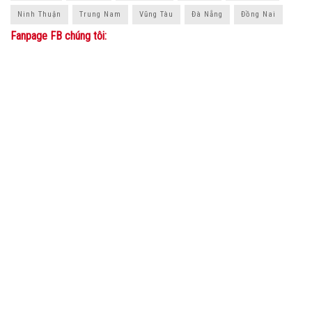
Ninh Thuận
Trung Nam
Vũng Tàu
Đà Nẵng
Đồng Nai
Fanpage FB chúng tôi:
© 2021
Kinh Tế Bất Động Sản
-
KinhTeBatDongSan.vn