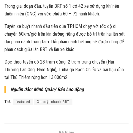
Trong giai đoạn đầu, tuyến BRT số 1 có 42 xe sử dụng khí nén
thiên nhiên (CNG) với sức chứa 60 – 72 hành khách.
Tuyến xe buýt nhanh đầu tiên của TP.HCM chạy với tốc độ di
chuyển 60km/giờ trên làn đường riêng được bố trí trên hai làn sát
dải phân cách trung tâm. Dải phân cách bêtông sẽ được dùng để
phân cách giữa làn BRT và làn xe khác.
Dọc theo tuyến có 28 trạm dừng, 2 trạm trung chuyển (Hải
Thượng Lãn Ông, Hàm Nghi), 1 nhà ga Rạch Chiếc và bãi hậu cần
tại Thủ Thiêm rộng hơn 13.000m2.
Nguồn dẫn: Minh Quân/ Báo Lao động
Thẻ:
featured
Xe buýt nhanh BRT
Bài trước