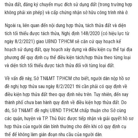
thửa đất, đăng ký chuyển mục đích sử dụng đất (trong trường hợp
không phải xin phép) và cấp chứng nhận sở hữu công trình nhà ở.
Ngoài ra, liên quan đến nội dung hợp thửa, tách thửa đất và diện
tích tối thiểu được tách thửa, Nghị định 148/2020 (có hiệu lực từ
ngày 8/2/2021) giao UBND TP.HCM sẽ căn cứ quy hoạch kế
hoạch sử dụng đất, quy hoạch xây dựng và điều kiện cụ thể tại địa
phương để quy định cụ thể điều kiện tách/hợp thửa theo từng loại
và diện tích tối thiểu được tách thửa đối với từng loại đất.
Về vấn đề này, Sở TN&MT TP.HCM cho biết, người dân nộp hồ sơ
đề nghị hợp thửa sau ngày 8/2/2021 thì cần phải có quy định về
điều kiện hợp thửa đất theo quy định nêu trên. Tuy nhiên, đến nay
thành phố chưa ban hành quy định về điều kiện hợp thửa đất. Do
đó, Sở TN&MT đề nghị UBND TP.HCM chấp thuận cho Sở cùng
các quận, huyện và TP. Thủ Đức được tiếp nhận và giải quyết hồ sơ
hợp thửa của người dân bình thường cho đến khi có quy định cụ
thể để không làm gián đoạn nhu cầu của người dân.