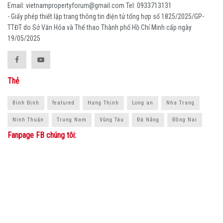
Email: vietnampropertyforum@gmail.com Tel: ‭0933713131
- Giấy phép thiết lập trang thông tin điện tử tổng hợp số 1825/2025/GP-
TTĐT do Sở Văn Hóa và Thể thao Thành phố Hồ Chí Minh cấp ngày
19/05/2025
Thẻ
Bình Định
featured
Hưng Thịnh
Long an
Nha Trang
Ninh Thuận
Trung Nam
Vũng Tàu
Đà Nẵng
Đồng Nai
Fanpage FB chúng tôi: