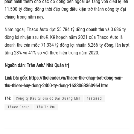
phát hành thêm cho các cổ đông bên ngoài để tăng vốn điều lệ lên
11.500 tỷ đồng, đồng thời đáp ứng điều kiện trở thành công ty đại
chúng trong năm nay.
Năm ngoái, Thaco Auto đạt 55.784 tỷ đồng doanh thu và 3.686 tỷ
đồng lợi nhuận sau thuế. Kế hoạch năm 2021 của Thaco Auto là
doanh thu cán mốc 71.334 tỷ đồng lợi nhuận 5.266 tỷ đồng, lần lượt
tăng 28% và 41% so với thực hiện trong năm 2020.
Nguồn dẫn: Trần Anh/ Nhà Quản trị
Link bài gốc: https://theleader.vn/thaco-the-chap-bat-dong-san-
thu-thiem-huy-dong-2400-ty-dong-1633063360964.htm
Thẻ:
Công ty Đầu tư Địa ốc Đại Quang Min
featured
Thaco Group
Thủ Thiêm