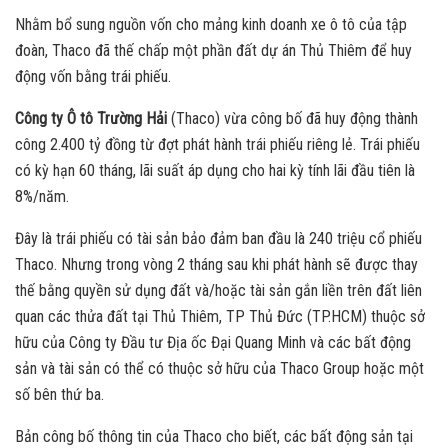
Nhằm bổ sung nguồn vốn cho mảng kinh doanh xe ô tô của tập
đoàn, Thaco đã thế chấp một phần đất dự án Thủ Thiêm để huy
động vốn bằng trái phiếu.
Công ty Ô tô Trường Hải
(Thaco) vừa công bố đã huy động thành
công 2.400 tỷ đồng từ đợt phát hành trái phiếu riêng lẻ. Trái phiếu
có kỳ hạn 60 tháng, lãi suất áp dụng cho hai kỳ tính lãi đầu tiên là
8%/năm.
Đây là trái phiếu có tài sản bảo đảm ban đầu là 240 triệu cổ phiếu
Thaco. Nhưng trong vòng 2 tháng sau khi phát hành sẽ được thay
thế bằng quyền sử dụng đất và/hoặc tài sản gắn liền trên đất liên
quan các thửa đất tại Thủ Thiêm, TP Thủ Đức (TP.HCM) thuộc sở
hữu của Công ty Đầu tư Địa ốc Đại Quang Minh và các bất động
sản và tài sản có thể có thuộc sở hữu của Thaco Group hoặc một
số bên thứ ba.
Bản công bố thông tin của Thaco cho biết, các bất động sản tại