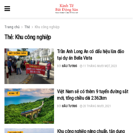
Trang chủ
Thẻ
Khu công nghiệp
Thẻ: Khu công nghiệp
Trần Anh Long An có dấu hiệu lừa đảo
BẤT ĐỘNG SẢN
tại dự án Bella Vista
BỞI
ĐẦU TƯ BĐS
11 THÁNG MƯỜI MỘT, 2023
Việt Nam sẽ có thêm 9 tuyến đường sắt
KINH TẾ
mới, tổng chiều dài 2.362km
BỞI
ĐẦU TƯ BĐS
20 THÁNG MƯỜI, 2021
Khu công nghiệp nâng chuẩn, tận dụng