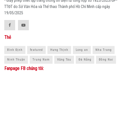
- Giấy phép thiết lập trang thông tin điện tử tổng hợp số 1825/2025/GP-
TTĐT do Sở Văn Hóa và Thể thao Thành phố Hồ Chí Minh cấp ngày
19/05/2025
Thẻ
Bình Định
featured
Hưng Thịnh
Long an
Nha Trang
Ninh Thuận
Trung Nam
Vũng Tàu
Đà Nẵng
Đồng Nai
Fanpage FB chúng tôi: