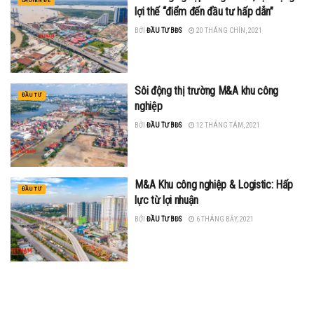
CHUYÊN ĐỀ
lợi thế “điểm đến đầu tư hấp dẫn”
BỞI
ĐẦU TƯ BĐS
20 THÁNG CHÍN, 2021
Sôi động thị trường M&A khu công
ĐẦU TƯ
nghiệp
BỞI
ĐẦU TƯ BĐS
12 THÁNG TÁM, 2021
M&A Khu công nghiệp & Logistic: Hấp
ĐẦU TƯ
lực từ lợi nhuận
BỞI
ĐẦU TƯ BĐS
6 THÁNG BẢY, 2021