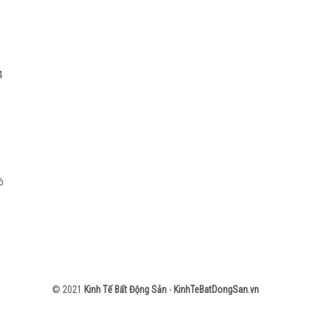
5
4
ồ
© 2021
Kinh Tế Bất Động Sản
-
KinhTeBatDongSan.vn