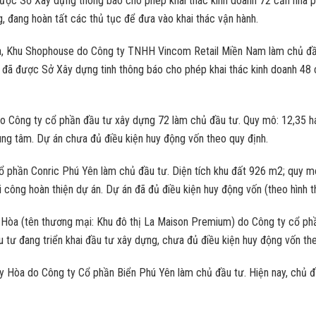
ược Sở Xây dựng thông báo cho phép khai thác kinh doanh 72 căn nhà ph
ng, đang hoàn tất các thủ tục để đưa vào khai thác vận hành.
, Khu Shophouse do Công ty TNHH Vincom Retail Miền Nam làm chủ đầu 
 đã được Sở Xây dựng tinh thông báo cho phép khai thác kinh doanh 48
 Công ty cổ phần đầu tư xây dựng 72 làm chủ đầu tư. Quy mô: 12,35 ha.
ung tâm. Dự án chưa đủ điều kiện huy động vốn theo quy định.
ổ phần Conric Phú Yên làm chủ đầu tư. Diện tích khu đất 926 m2; quy 
i công hoàn thiện dự án. Dự án đã đủ điều kiện huy động vốn (theo hình th
Hòa (tên thương mại: Khu đô thị La Maison Premium) do Công ty cổ phần
u tư đang triển khai đầu tư xây dựng, chưa đủ điều kiện huy động vốn th
y Hòa do Công ty Cổ phần Biển Phú Yên làm chủ đầu tư. Hiện nay, chủ đầ