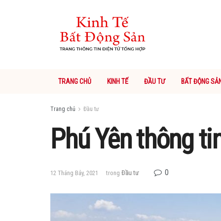
TRANG CHỦ
KINH TẾ
ĐẦU TƯ
BẤT ĐỘNG SẢ
Trang chủ
Đầu tư
Phú Yên thông tin
0
12 Tháng Bảy, 2021
trong
Đầu tư