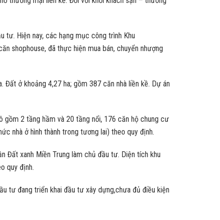
ố thương mại liên kề. Đối với khối khách sạn – thương
tư. Hiện nay, các hạng mục công trình Khu
 căn shophouse, đã thực hiện mua bán, chuyển nhượng
 Đất ở khoảng 4,27 ha; gồm 387 căn nhà liền kề. Dự án
mô gồm 2 tầng hầm và 20 tầng nổi, 176 căn hộ chung cư
ức nhà ở hình thành trong tương lai) theo quy định.
 Đất xanh Miền Trung làm chủ đầu tư. Diện tích khu
eo quy định.
u tư đang triển khai đầu tư xây dựng,chưa đủ điều kiện