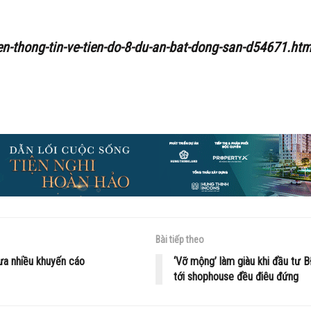
en-thong-tin-ve-tien-do-8-du-an-bat-dong-san-d54671.htm
Bài tiếp theo
ưa nhiều khuyến cáo
‘Vỡ mộng’ làm giàu khi đầu tư 
tới shophouse đều điêu đứng