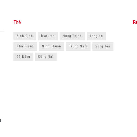
Thẻ
Fa
Bình Định
featured
Hưng Thịnh
Long an
Nha Trang
Ninh Thuận
Trung Nam
Vũng Tàu
Đà Nẵng
Đồng Nai
5
4