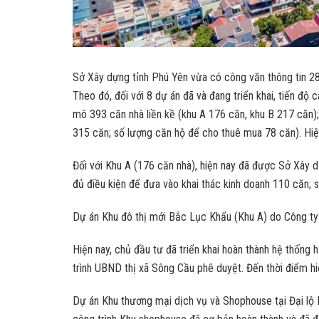
Sở Xây dựng tỉnh Phú Yên vừa có công văn thông tin 28 
Theo đó, đối với 8 dự án đã và đang triển khai, tiến 
mô 393 căn nhà liền kề (khu A 176 căn, khu B 217 căn)
315 căn; số lượng căn hộ để cho thuê mua 78 căn). Hiệ
Đối với Khu A (176 căn nhà), hiện nay đã được Sở Xây 
đủ điều kiện để đưa vào khai thác kinh doanh 110 căn; 
Dự án Khu đô thị mới Bắc Lục Khẩu (Khu A) do Công t
Hiện nay, chủ đầu tư đã triển khai hoàn thành hệ thống 
trình UBND thị xã Sông Cầu phê duyệt. Đến thời điểm h
Dự án Khu thương mại dịch vụ và Shophouse tại Đại lộ