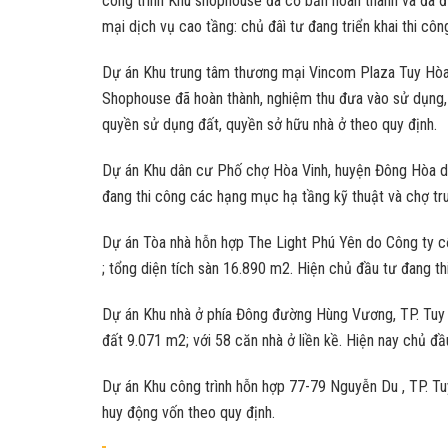
công trình Khu shophouse đã cơ bản hoàn thành và đã đ
mại dịch vụ cao tầng: chủ đâì tư đang triển khai thi cô
Dự án Khu trung tâm thương mại Vincom Plaza Tuy Hòa
Shophouse đã hoàn thành, nghiệm thu đưa vào sử dụng,
quyền sử dụng đất, quyền sở hữu nhà ở theo quy định.
Dự án Khu dân cư Phố chợ Hòa Vinh, huyện Đông Hòa do
đang thi công các hạng mục hạ tầng kỹ thuật và chợ tr
Dự án Tòa nhà hỗn hợp The Light Phú Yên do Công ty c
; tổng diện tích sàn 16.890 m2. Hiện chủ đầu tư đang th
Dự án Khu nhà ở phía Đông đường Hùng Vương, TP. Tuy 
đất 9.071 m2; với 58 căn nhà ở liền kề. Hiện nay chủ đầ
Dự án Khu công trình hỗn hợp 77-79 Nguyễn Du , TP. Tu
huy động vốn theo quy định.