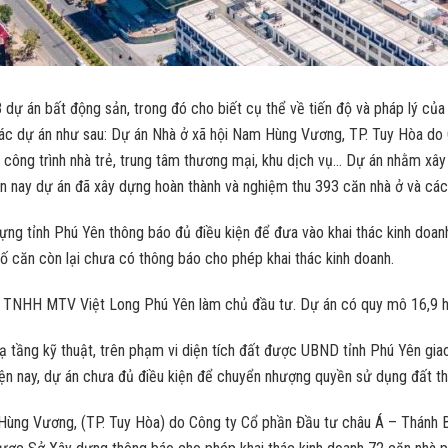
dự án bất động sản, trong đó cho biết cụ thể về tiến độ và pháp lý của 8
độ các dự án như sau: Dự án Nhà ở xã hội Nam Hùng Vương, TP. Tuy Hòa 
; công trình nhà trẻ, trung tâm thương mại, khu dịch vụ… Dự án nhằm xâ
n nay dự án đã xây dựng hoàn thành và nghiệm thu 393 căn nhà ở và các
dựng tỉnh Phú Yên thông báo đủ điều kiện để đưa vào khai thác kinh doa
số căn còn lại chưa có thông báo cho phép khai thác kinh doanh.
y TNHH MTV Việt Long Phú Yên làm chủ đầu tư. Dự án có quy mô 16,9 h
hạ tầng kỹ thuật, trên phạm vi diện tích đất được UBND tỉnh Phú Yên gia
iện nay, dự án chưa đủ điều kiện để chuyển nhượng quyền sử dụng đất th
 Hùng Vương, (TP. Tuy Hòa) do Công ty Cổ phần Đầu tư châu Á – Thánh 