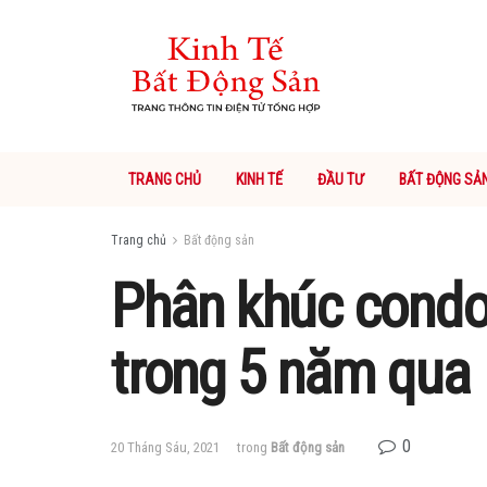
TRANG CHỦ
KINH TẾ
ĐẦU TƯ
BẤT ĐỘNG SẢ
Trang chủ
Bất động sản
Phân khúc condot
trong 5 năm qua
0
20 Tháng Sáu, 2021
trong
Bất động sản