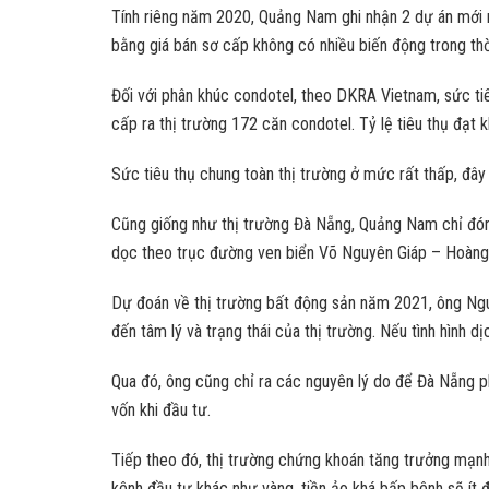
Tính riêng năm 2020, Quảng Nam ghi nhận 2 dự án mới m
bằng giá bán sơ cấp không có nhiều biến động trong thờ
Đối với phân khúc condotel, theo DKRA Vietnam, sức ti
cấp ra thị trường 172 căn condotel. Tỷ lệ tiêu thụ đạ
Sức tiêu thụ chung toàn thị trường ở mức rất thấp, đâ
Cũng giống như thị trường Đà Nẵng, Quảng Nam chỉ đón 
dọc theo trục đường ven biển Võ Nguyên Giáp – Hoàng
Dự đoán về thị trường bất động sản năm 2021, ông Ngu
đến tâm lý và trạng thái của thị trường. Nếu tình hình 
Qua đó, ông cũng chỉ ra các nguyên lý do để Đà Nẵng phụ
vốn khi đầu tư.
Tiếp theo đó, thị trường chứng khoán tăng trưởng mạnh
kênh đầu tư khác như vàng, tiền ảo khá bấp bênh sẽ ít