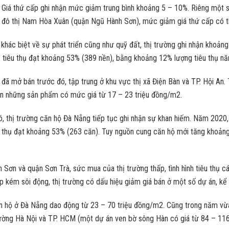
p. Giá thứ cấp ghi nhận mức giảm trung bình khoảng 5 – 10%. Riêng một 
hu đô thị Nam Hòa Xuân (quận Ngũ Hành Sơn), mức giảm giá thứ cấp có t
khác biệt về sự phát triển cũng như quỹ đất, thị trường ghi nhận khoản
tiêu thụ đạt khoảng 53% (389 nền), bằng khoảng 12% lượng tiêu thụ nă
ã mở bán trước đó, tập trung ở khu vực thị xã Điện Bàn và TP. Hội An. T
đến những sản phẩm có mức giá từ 17 – 23 triệu đồng/m2.
đó, thị trường căn hộ Đà Nẵng tiếp tục ghi nhận sự khan hiếm. Năm 2020
u thụ đạt khoảng 53% (263 căn). Tuy nguồn cung căn hộ mới tăng khoảng 
 Sơn và quận Sơn Trà, sức mua của thị trường thấp, tình hình tiêu thụ
 kém sôi động, thị trường có dấu hiệu giảm giá bán ở một số dự án, kể 
ăn hộ ở Đà Nẵng dao động từ 23 – 70 triệu đồng/m2. Cũng trong năm vừ
rường Hà Nội và TP. HCM (một dự án ven bờ sông Hàn có giá từ 84 – 11