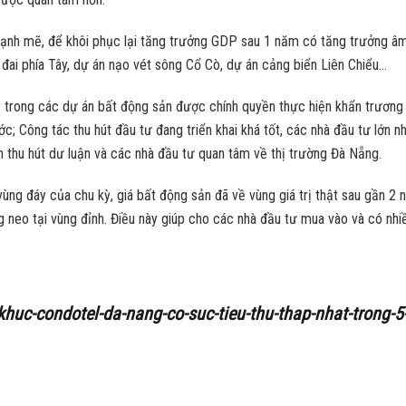
mạnh mẽ, để khôi phục lại tăng trưởng GDP sau 1 năm có tăng trưởng âm
h đai phía Tây, dự án nạo vét sông Cổ Cò, dự án cảng biển Liên Chiểu…
ý trong các dự án bất động sản được chính quyền thực hiện khẩn trương 
ước; Công tác thu hút đầu tư đang triển khai khá tốt, các nhà đầu tư lớ
 thu hút dư luận và các nhà đầu tư quan tâm về thị trường Đà Nẵng.
vùng đáy của chu kỳ, giá bất động sản đã về vùng giá trị thật sau gần 2
 neo tại vùng đỉnh. Điều này giúp cho các nhà đầu tư mua vào và có nhiều
-khuc-condotel-da-nang-co-suc-tieu-thu-thap-nhat-trong