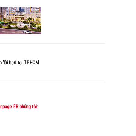
 ‘lỗi hẹn’ tại TP.HCM
npage FB chúng tôi: