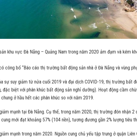
g sản khu vực Đà Nẵng – Quảng Nam trong năm 2020 ảm đạm và kém khởi 
 công bố “Báo cáo thị trường bất động sản nhà ở Đà Nẵng và vùng ph
a sự suy giảm từ nửa cuối 2019 và đại dịch COVID-19, thị trường bất 
đặc biệt với phân khúc bất động sản nghỉ dưỡng). Hoạt động cầm chừn
ụ chung ở hầu hết các phân khúc so với năm 2019.
 giảm mạnh tại Đà Nẵng. Cụ thể, trong năm 2020, thị trường đón nhận 2 
ồn cung mới đạt khoảng 57% (104 nền), tương đương gần 2% lượng tiêu t
 giảm mạnh trong năm 2020. Nguồn cung chủ yếu tập trung ở quận Liên 