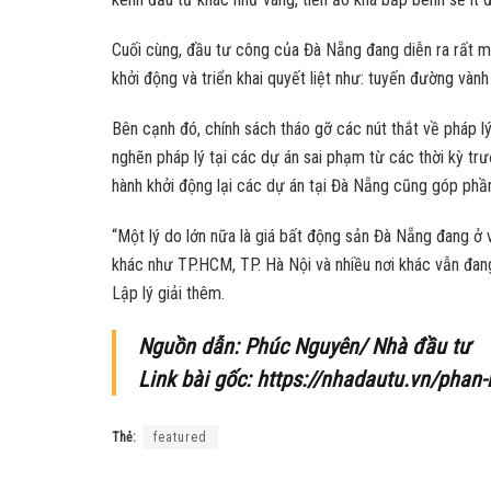
Cuối cùng, đầu tư công của Đà Nẵng đang diễn ra rất 
khởi động và triển khai quyết liệt như: tuyến đường vàn
Bên cạnh đó, chính sách tháo gỡ các nút thắt về pháp l
nghẽn pháp lý tại các dự án sai phạm từ các thời kỳ tr
hành khởi động lại các dự án tại Đà Nẵng cũng góp phần
“Một lý do lớn nữa là giá bất động sản Đà Nẵng đang ở 
khác như TP.HCM, TP. Hà Nội và nhiều nơi khác vẫn đang
Lập lý giải thêm.
Nguồn dẫn: Phúc Nguyên/ Nhà đầu tư
Link bài gốc: https://nhadautu.vn/phan
Thẻ:
featured