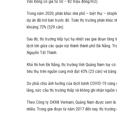
Văn Đồng có giá từ 50 – 82 triệu đồng/m2).
Trong năm 2020, phân khúc nhà phố – biệt thự – shopho
dự án đã mở bán trước đó. Toàn thị trường phân khúc n
khoảng 73% (529 căn).
Sau đó, thị trường tiếp tục hạ nhiệt sau giai đoạn tă
lệch lớn giữa các quận nội thành thành phố Đà Nẵng. Tr
Nguyễn Tất Thành.
Khả thi hơn Đà Nẵng, thị trường tỉnh Quảng Nam tuy c
tiêu thụ trên nguồn cung mới đạt 43% (23 căn) và bằng
Do phải chịu ảnh hưởng của dịch bệnh COVID-19 cùng cá
lắng, sức cầu thị trường thấp và không ghi nhận nguồ
Theo Công ty DKRA Vietnam, Quảng Nam được xem là thị
nhiều. Trong giai đoạn từ năm 2017 đến nay, thị trườn