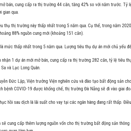
ở bán, cung cấp ra thị trường 44 căn, tăng 42% so với năm trước. Tỷ l
i gian qua.
êu thụ thị trường này thấp nhất trong 5 năm qua. Cụ thể, trong năm 202
t khoảng 88% nguồn cung mới (khoảng 151 căn).
y là mức thấp nhất trong 5 năm qua. Lượng tiêu thụ dự án mới chủ yếu 
nhận 1 dự án mới mở bán, cung cấp ra thị trường 282 căn, tỷ lệ tiêu th
 Sa và Lạc Long Quân.
yễn Đức Lập, Viện trưởng Viện nghiên cứu và đào tạo bất động sản cho 
dịch bệnh COVID-19 được khống chế, thị trường Đà Nẵng sẽ đi vào giai đoạ
c hồi sau dịch là lãi suất cho vay tại các ngân hàng đang rất thấp. Điề
 sẽ cung cấp thêm lượng nguồn vốn cho thị trường bất động sản thông qu
 được quan tâm hơn.