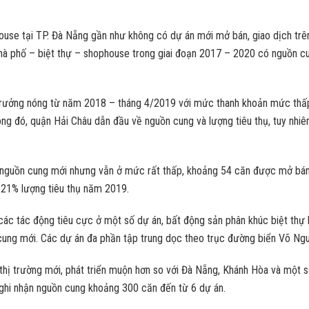
use tại TP. Đà Nẵng gần như không có dự án mới mở bán, giao dịch trên
hà phố – biệt thự – shophouse trong giai đoạn 2017 – 2020 có nguồn cu
ng trưởng nóng từ năm 2018 – tháng 4/2019 với mức thanh khoản mức th
ong đó, quận Hải Châu dẫn đầu về nguồn cung và lượng tiêu thụ, tuy nhiê
ó nguồn cung mới nhưng vẫn ở mức rất thấp, khoảng 54 căn được mở bán
 21% lượng tiêu thụ năm 2019.
c tác động tiêu cực ở một số dự án, bất động sản phân khúc biệt thự b
n cung mới. Các dự án đa phần tập trung dọc theo trục đường biển Võ N
 trường mới, phát triển muộn hơn so với Đà Nẵng, Khánh Hòa và một số 
g ghi nhận nguồn cung khoảng 300 căn đến từ 6 dự án.