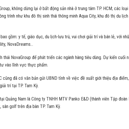
aGroup, không dừng lại ở bất động sản nhà ở trung tâm TP. HCM; các loại 
ng trình như khu đô thị sinh thái thông minh Aqua City, khu đô thị du l
o gồm: y tế, giáo dục, du lịch-lưu trú, vui chơi giải trí và bán lẻ, với n
ality, NovaDreams…
h thái NovaGroup để phát triển các ngành hàng tiêu dùng. Dự kiến cuố
tư vào lĩnh vực thực phẩm.
cũng đã có văn bản gửi UBND tỉnh về việc đề xuất giới thiệu địa điểm, 
giải trí tại TP. Tam Kỳ.
 tại Quảng Nam là Công ty TNHH MTV Panko E&D (thành viên Tập đoàn P
 sân golf trên địa bàn TP. Tam Kỳ.