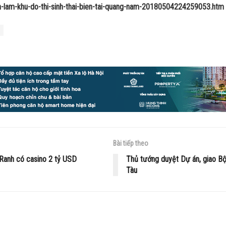
on-lam-khu-do-thi-sinh-thai-bien-tai-quang-nam-20180504224259053.htm
Bài tiếp theo
Ranh có casino 2 tỷ USD
Thủ tướng duyệt Dự án, giao Bộ
Tàu