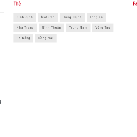
Thẻ
Fa
Bình Định
featured
Hưng Thịnh
Long an
Nha Trang
Ninh Thuận
Trung Nam
Vũng Tàu
Đà Nẵng
Đồng Nai
5
4