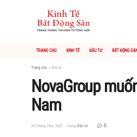
TRANG CHỦ
KINH TẾ
ĐẦU TƯ
BẤT ĐỘNG SẢ
Trang chủ
Đầu tư
NovaGroup muốn l
Nam
0
24 Tháng Chín, 2021
trong
Đầu tư