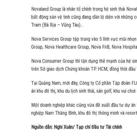
Novaland Group là nhân tố chính trong hệ sinh thái Nov
bất động sản vệ tinh cũng đang dần lộ diện với những cô
Tram (Bà Rịa – Vũng Tàu)…
Nova Services Group tập trung vào 5 lĩnh vực mũi nhọn ba
Group, Nova Healthcare Group, Nova FnB, Nova Hospit
Nova Consumer Group thì tận dụng thế mạnh của hệ sin
trên Sở giao dịch Chứng khoán TP. HCM; đồng thời đầu 
Tại Quảng Nam, mới đây, Công ty Cổ phần Tập đoàn FLC 
án khu đô thị, khu du lịch sinh thái, sân golf, khu vui chơi 
Một doanh nghiệp khác cũng vừa đề xuất đầu tư dự án
nghiệp Nam Thăng Bình, khu đô thị thông minh và resort,
Nguồn dẫn: Nghi Xuân/ Tạp chí Đầu tư Tài chính