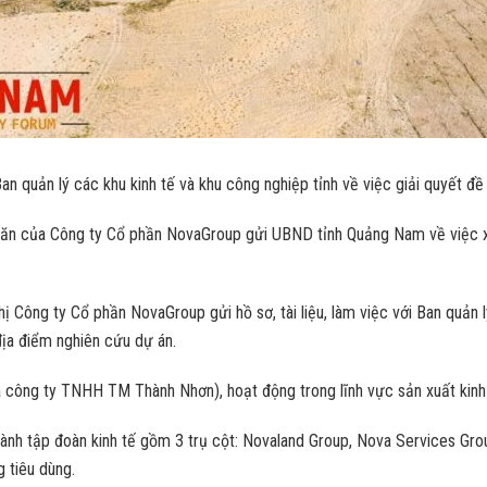
quản lý các khu kinh tế và khu công nghiệp tỉnh về việc giải quyết đ
 của Công ty Cổ phần NovaGroup gửi UBND tỉnh Quảng Nam về việc xin 
ông ty Cổ phần NovaGroup gửi hồ sơ, tài liệu, làm việc với Ban quản lý
địa điểm nghiên cứu dự án.
công ty TNHH TM Thành Nhơn), hoạt động trong lĩnh vực sản xuất kinh d
hành tập đoàn kinh tế gồm 3 trụ cột: Novaland Group, Nova Services Gr
 tiêu dùng.