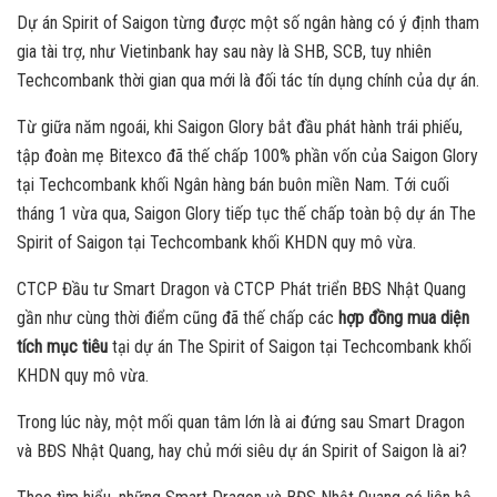
Dự án Spirit of Saigon từng được một số ngân hàng có ý định tham
gia tài trợ, như Vietinbank hay sau này là SHB, SCB, tuy nhiên
Techcombank thời gian qua mới là đối tác tín dụng chính của dự án.
Từ giữa năm ngoái, khi Saigon Glory bắt đầu phát hành trái phiếu,
tập đoàn mẹ Bitexco đã thế chấp 100% phần vốn của Saigon Glory
tại Techcombank khối Ngân hàng bán buôn miền Nam. Tới cuối
tháng 1 vừa qua, Saigon Glory tiếp tục thế chấp toàn bộ dự án The
Spirit of Saigon tại Techcombank khối KHDN quy mô vừa.
CTCP Đầu tư Smart Dragon và CTCP Phát triển BĐS Nhật Quang
gần như cùng thời điểm cũng đã thế chấp các
hợp đồng mua diện
tích mục tiêu
tại dự án The Spirit of Saigon tại Techcombank khối
KHDN quy mô vừa.
Trong lúc này, một mối quan tâm lớn là ai đứng sau Smart Dragon
và BĐS Nhật Quang, hay chủ mới siêu dự án Spirit of Saigon là ai?