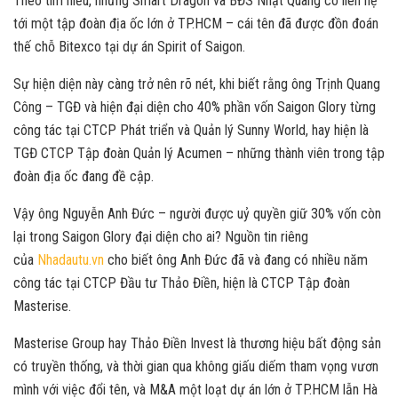
Theo tìm hiểu, những Smart Dragon và BĐS Nhật Quang có liên hệ
tới một tập đoàn địa ốc lớn ở TP.HCM – cái tên đã được đồn đoán
thế chỗ Bitexco tại dự án Spirit of Saigon.
Sự hiện diện này càng trở nên rõ nét, khi biết rằng ông Trịnh Quang
Công – TGĐ và hiện đại diện cho 40% phần vốn Saigon Glory từng
công tác tại CTCP Phát triển và Quản lý Sunny World, hay hiện là
TGĐ CTCP Tập đoàn Quản lý Acumen – những thành viên trong tập
đoàn địa ốc đang đề cập.
Vậy ông Nguyễn Anh Đức – người được uỷ quyền giữ 30% vốn còn
lại trong Saigon Glory đại diện cho ai? Nguồn tin riêng
của
Nhadautu.vn
cho biết ông Anh Đức đã và đang có nhiều năm
công tác tại CTCP Đầu tư Thảo Điền, hiện là CTCP Tập đoàn
Masterise.
Masterise Group hay Thảo Điền Invest là thương hiệu bất động sản
có truyền thống, và thời gian qua không giấu diếm tham vọng vươn
mình với việc đổi tên, và M&A một loạt dự án lớn ở TP.HCM lẫn Hà