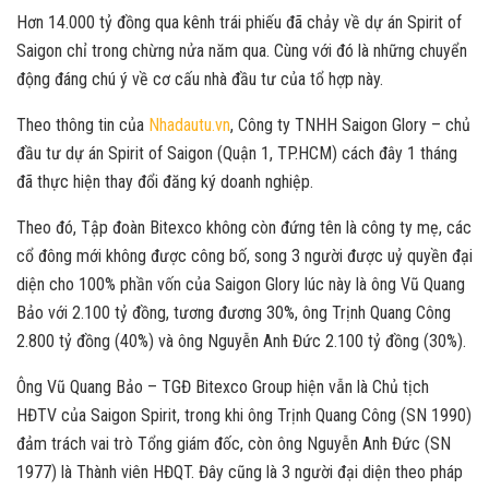
Hơn 14.000 tỷ đồng qua kênh trái phiếu đã chảy về dự án Spirit of
Saigon chỉ trong chừng nửa năm qua. Cùng với đó là những chuyển
động đáng chú ý về cơ cấu nhà đầu tư của tổ hợp này.
Theo thông tin của
Nhadautu.vn
, Công ty TNHH Saigon Glory – chủ
đầu tư dự án Spirit of Saigon (Quận 1, TP.HCM) cách đây 1 tháng
đã thực hiện thay đổi đăng ký doanh nghiệp.
Theo đó, Tập đoàn Bitexco không còn đứng tên là công ty mẹ, các
cổ đông mới không được công bố, song 3 người được uỷ quyền đại
diện cho 100% phần vốn của Saigon Glory lúc này là ông Vũ Quang
Bảo với 2.100 tỷ đồng, tương đương 30%, ông Trịnh Quang Công
2.800 tỷ đồng (40%) và ông Nguyễn Anh Đức 2.100 tỷ đồng (30%).
Ông Vũ Quang Bảo – TGĐ Bitexco Group hiện vẫn là Chủ tịch
HĐTV của Saigon Spirit, trong khi ông Trịnh Quang Công (SN 1990)
đảm trách vai trò Tổng giám đốc, còn ông Nguyễn Anh Đức (SN
1977) là Thành viên HĐQT. Đây cũng là 3 người đại diện theo pháp