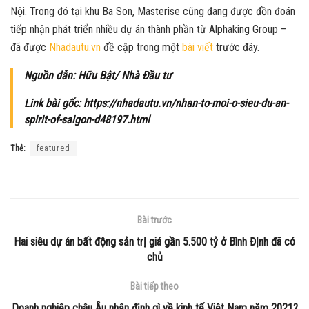
Nội. Trong đó tại khu Ba Son, Masterise cũng đang được đồn đoán
tiếp nhận phát triển nhiều dự án thành phần từ Alphaking Group –
đã được
Nhadautu.vn
đề cập trong một
bài viết
trước đây.
Nguồn dẫn: Hữu Bật/ Nhà Đầu tư
Link bài gốc: https://nhadautu.vn/nhan-to-moi-o-sieu-du-an-
spirit-of-saigon-d48197.html
Thẻ:
featured
Bài trước
Hai siêu dự án bất động sản trị giá gần 5.500 tỷ ở Bình Định đã có
chủ
Bài tiếp theo
Doanh nghiệp châu Âu nhận định gì về kinh tế Việt Nam năm 2021?