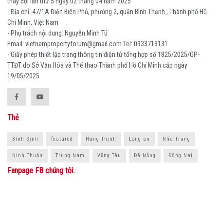
thay đổi lần thứ 5 ngày 02 tháng 04 năm 2025
- Địa chỉ: 47/1A Điện Biên Phủ, phường 2, quận Bình Thạnh , Thành phố Hồ
Chí Minh, Việt Nam
- Phụ trách nội dung: Nguyễn Minh Tú
Email: vietnampropertyforum@gmail.com Tel: ‭0933713131
- Giấy phép thiết lập trang thông tin điện tử tổng hợp số 1825/2025/GP-
TTĐT do Sở Văn Hóa và Thể thao Thành phố Hồ Chí Minh cấp ngày
19/05/2025
Thẻ
Bình Định
featured
Hưng Thịnh
Long an
Nha Trang
Ninh Thuận
Trung Nam
Vũng Tàu
Đà Nẵng
Đồng Nai
Fanpage FB chúng tôi: