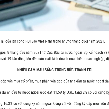
rở lại của làn sóng FDI vào Việt Nam trong những tháng cuối năm 2021…
ngoài 8 tháng đầu năm 2021 từ Cục Đầu tư nước ngoài, Bộ Kế hoạch và 
vid-19 tác động lớn đến sản xuất kinh doanh của nhiều doanh nghiệp, đặ
NHIỀU GAM MÀU SÁNG TRONG BỨC TRANH FDI
và góp vốn mua cổ phần, mua phần vốn góp của nhà đầu tư nước ngoài đạ
của dự án đầu tư nước ngoài ước đạt 11,58 tỷ USD, tăng 2% so với cùng 
g 16,3% so với cùng kỳ năm ngoái. Cùng với vốn đăng ký cấp mới, vốn điề