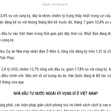
Nguồn: SSI Research.
3,4% so với cùng kỳ, đây là nhóm chiếm tỷ trọng thấp nhất trong cơ cấu
n đáng kể so với những tháng liền kề trước đó, tháng 7 giảm 55,8% so v
đầu tư vào Việt Nam trong thời gian gần đây. Đơn cử, Nhật Bản đang đứn
i cùng kỳ.
hư Dự án Nhà máy nhiệt điện Ô Môn II, tổng vốn đăng ký trên 1,31 tỷ U
Vĩnh Phúc.
2,4 tỷ USD, chiếm 12,7% tổng vốn đầu tư, giảm 17,8% so với cùng kỳ. Mặ
điều chỉnh vốn. Nếu xét về số lượng dự án, Hàn Quốc đang là đối tác có
8 tháng vừa qua.
NHÀ ĐẦU TƯ NƯỚC NGOÀI KỲ VỌNG GÌ Ở VIỆT NAM?
ng phát, các biện pháp giãn cách phong toả và chính sách cách ly sau n