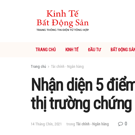
TRANG CHỦ
KINH TẾ
ĐẦU TƯ
BẤT ĐỘNG SẢ
Trang chủ
Tài chính - Ngân hàng
Nhận diện 5 điểm
thị trường chứn
0
14 Tháng Chín, 2021
trong
Tài chính - Ngân hàng