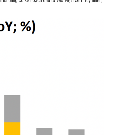
mới đang có kế hoạch đầu tư vào Việt Nam. Tuy nhiên,