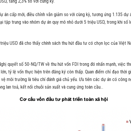
USD, tăng 2,3% so với cùng kỳ.
dự án cấp mới, điều chỉnh vẫn giảm so với cùng kỳ, tương ứng 1.135 dự
ại tập trung vào nhóm dự án quy mô nhỏ dưới 5 triệu USD, trong khi số 
riệu USD đã cho thấy chính sách thu hút đầu tư có chọn lọc của Việt Na
Nghị quyết số 50-NQ/TW về thu hút vốn FDI trong đó nhấn mạnh, việc thu
n, tỷ lệ vốn thực hiện trên đăng ký còn thấp. Quan điểm chỉ đạo thời gi
o vệ môi trường là tiêu chí đánh giá chủ yếu. Ưu tiên các dự án có công 
 động lan toả, kết nối chuỗi sản xuất và cung ứng toàn cầu…