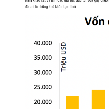
Nam khảo sát và làm các thủ tục đầu tư. Đứt gãy chuỗ
đó chỉ là những khó khăn tạm thời.