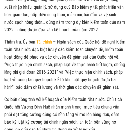
xuất nhập khẩu; quản lý, sử dụng quỹ Bảo hiểm y tế; phát triển văn
hóa, giáo dục; cấp điện nông thôn, miền núi, hải đảo và vệ sinh
nước sạch nông thôn… cũng nằm trong dự kiến kiểm toán của năm
2022… cũng được đưa vào kế hoạch của năm 2022.
Thẩm tra, Ủy ban
Tài chính
– Ngân sách của Quốc hội đề nghị Kiểm
toán Nhà nước đặc biệt lưu ý các kiểm toán chuyên đề, kiểm toán
hoạt động để phục vụ các chuyên đề giám sát của Quốc hội về:
“Việc thực hiện chính sách, pháp luật về thực hành tiết kiệm, chống
lãng phí giai đoạn 2016-2021” và “Việc thực hiện chính sách, pháp
luật về công tác quy hoạch kể từ khi Luật quy hoạch được ban
hành”, bảo đảm chất lượng và thời gian các chuyên đề giám sát.
Cơ bản đồng tình với kế hoạch của Kiểm toán Nhà nước, Chủ tịch
Quốc hội Vương Đình Huệ nhấn mạnh trong mục tiêu chung vẫn
phải đặt tăng cường củng cố nền tảng vĩ mô lên hàng đầu, đảm
bảo kỷ luật kỷ cương tài chính ngân sách, an toàn bền vững nợ
công, cơ cấu các tổ chức tín dụng và xử lý nợ xấu.