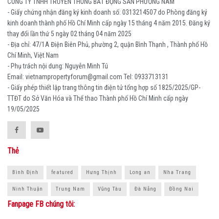
CÔNG TY TNHH TRUYỀN THÔNG BẤT ĐỘNG SẢN PHƯƠNG NAM
- Giấy chứng nhận đăng ký kinh doanh số: 0313214507 do Phòng đăng ký
kinh doanh thành phố Hồ Chí Minh cấp ngày 15 tháng 4 năm 2015. Đăng ký
thay đổi lần thứ 5 ngày 02 tháng 04 năm 2025
- Địa chỉ: 47/1A Điện Biên Phủ, phường 2, quận Bình Thạnh , Thành phố Hồ
Chí Minh, Việt Nam
- Phụ trách nội dung: Nguyễn Minh Tú
Email: vietnampropertyforum@gmail.com Tel: ‭0933713131
- Giấy phép thiết lập trang thông tin điện tử tổng hợp số 1825/2025/GP-
TTĐT do Sở Văn Hóa và Thể thao Thành phố Hồ Chí Minh cấp ngày
19/05/2025
Thẻ
Bình Định
featured
Hưng Thịnh
Long an
Nha Trang
Ninh Thuận
Trung Nam
Vũng Tàu
Đà Nẵng
Đồng Nai
Fanpage FB chúng tôi: