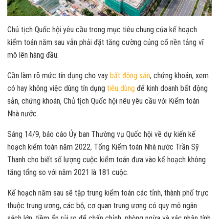
Chủ tịch Quốc hội yêu cầu trong mục tiêu chung của kế hoạch
kiểm toán năm sau vẫn phải đặt tăng cường củng cố nền tảng vĩ
mô lên hàng đầu.
Cần làm rõ mức tín dụng cho vay
bất động sản
, chứng khoán, xem
có hay không việc dùng tín dụng
tiêu dùng
để kinh doanh bất động
sản, chứng khoán, Chủ tịch Quốc hội nêu yêu cầu với Kiểm toán
Nhà nước.
Sáng 14/9, báo cáo Ủy ban Thường vụ Quốc hội về dự kiến kế
hoạch kiểm toán năm 2022, Tổng Kiểm toán Nhà nước Trần Sỹ
Thanh cho biết số lượng cuộc kiểm toán đưa vào kế hoạch không
tăng tổng so với năm 2021 là 181 cuộc.
Kế hoạch năm sau sẽ tập trung kiểm toán các tỉnh, thành phố trực
thuộc trung ương, các bộ, cơ quan trung ương có quy mô ngân
sách lớn, tiềm ẩn rủi ro để chấn chỉnh, phòng ngừa và xác nhận tính