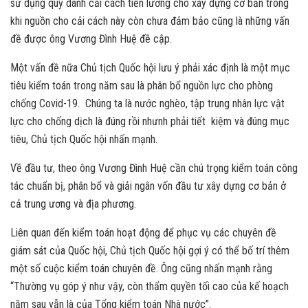
sử dụng quỹ dành cải cách tiền lương cho xây dựng cơ bản trong
khi nguồn cho cải cách này còn chưa đảm bảo cũng là những vấn
đề được ông Vương Đình Huệ đề cập.
Một vấn đề nữa Chủ tịch Quốc hội lưu ý phải xác định là một mục
tiêu kiểm toán trong năm sau là phân bổ nguồn lực cho phòng
chống Covid-19. Chúng ta là nước nghèo, tập trung nhân lực vật
lực cho chống dịch là đúng rồi nhưnh phải tiết kiệm và đúng mục
tiêu, Chủ tịch Quốc hội nhấn mạnh.
Về đầu tư, theo ông Vương Đình Huệ cần chú trọng kiểm toán công
tác chuẩn bị, phân bổ và giải ngân vốn đầu tư xây dựng cơ bản ở
cả trung ương và địa phương.
Liên quan đến kiểm toán hoạt động để phục vụ các chuyên đề
giám sát của Quốc hội, Chủ tịch Quốc hội gợi ý có thể bố trí thêm
một số cuộc kiểm toán chuyên đề. Ông cũng nhấn mạnh rằng
“Thường vụ góp ý như vậy, còn thẩm quyền tối cao của kế hoạch
năm sau vẫn là của Tổng kiểm toán Nhà nước”.