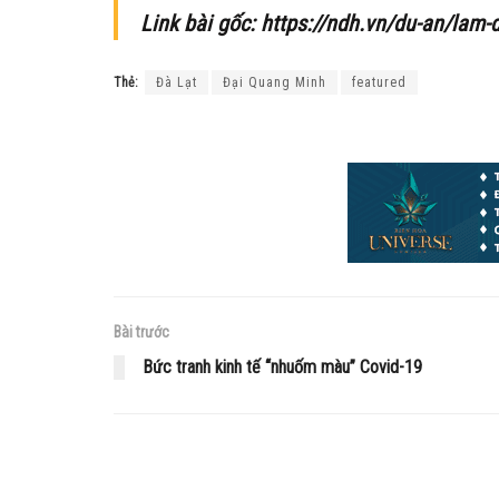
Link bài gốc: https://ndh.vn/du-an/lam
Thẻ:
Đà Lạt
Đại Quang Minh
featured
Bài trước
Bức tranh kinh tế “nhuốm màu” Covid-19