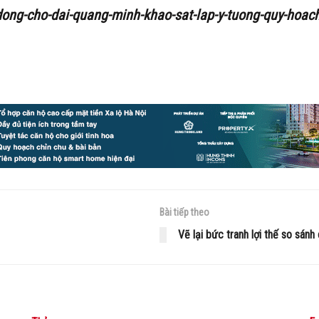
-dong-cho-dai-quang-minh-khao-sat-lap-y-tuong-quy-hoach
Bài tiếp theo
Vẽ lại bức tranh lợi thế so sán