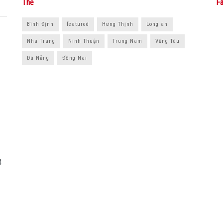
Thẻ
Fa
Bình Định
featured
Hưng Thịnh
Long an
Nha Trang
Ninh Thuận
Trung Nam
Vũng Tàu
Đà Nẵng
Đồng Nai
5
4