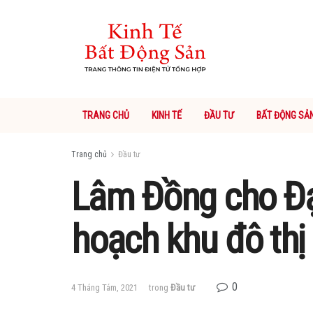
TRANG CHỦ
KINH TẾ
ĐẦU TƯ
BẤT ĐỘNG SẢ
Trang chủ
Đầu tư
Lâm Đồng cho Đạ
hoạch khu đô thị
0
4 Tháng Tám, 2021
trong
Đầu tư