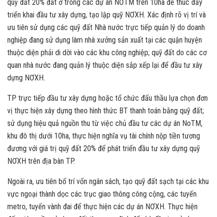
quỹ đất 20% đất ở trong các dự án NƠTM trên 10ha để thúc đẩy
triển khai đầu tư xây dựng, tạo lập quỹ NƠXH. Xác định rõ vị trí và
ưu tiên sử dụng các quỹ đất Nhà nước trực tiếp quản lý do doanh
nghiệp đang sử dụng làm nhà xưởng sản xuất tại các quận huyện
thuộc diện phải di dời vào các khu công nghiệp; quỹ đất do các cơ
quan nhà nước đang quản lý thuộc diện sắp xếp lại để đầu tư xây
dựng NƠXH.
TP trực tiếp đầu tư xây dựng hoặc tổ chức đấu thầu lựa chọn đơn
vị thực hiện xây dựng theo hình thức BT thanh toán bằng quỹ đất;
sử dụng hiệu quả nguồn thu từ việc chủ đầu tư các dự án NoTM,
khu đô thị dưới 10ha, thực hiện nghĩa vụ tài chính nộp tiền tương
đương với giá trị quỹ đất 20% để phát triển đầu tư xây dựng quỹ
NƠXH trên địa bàn TP.
Ngoài ra, ưu tiên bố trí vốn ngân sách, tạo quỹ đất sạch tại các khu
vực ngoại thành dọc các trục giao thông công cộng, các tuyến
metro, tuyến vành đai để thực hiện các dự án NƠXH. Thực hiện