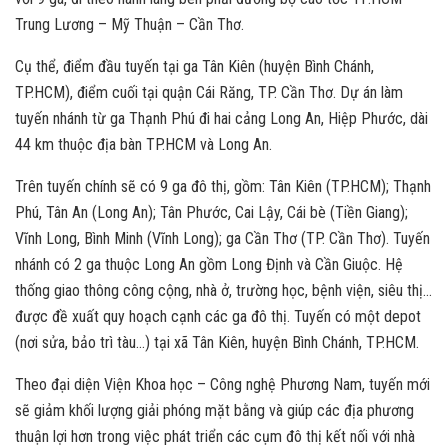
Trung Lương – Mỹ Thuận – Cần Thơ.
Cụ thể, điểm đầu tuyến tại ga Tân Kiên (huyện Bình Chánh,
TP.HCM), điểm cuối tại quận Cái Răng, TP. Cần Thơ. Dự án làm
tuyến nhánh từ ga Thạnh Phú đi hai cảng Long An, Hiệp Phước, dài
44 km thuộc địa bàn TP.HCM và Long An.
Trên tuyến chính sẽ có 9 ga đô thị, gồm: Tân Kiên (TP.HCM); Thạnh
Phú, Tân An (Long An); Tân Phước, Cai Lậy, Cái bè (Tiền Giang);
Vĩnh Long, Bình Minh (Vĩnh Long); ga Cần Thơ (TP. Cần Thơ). Tuyến
nhánh có 2 ga thuộc Long An gồm Long Định và Cần Giuộc. Hệ
thống giao thông công cộng, nhà ở, trường học, bệnh viện, siêu thị…
được đề xuất quy hoạch cạnh các ga đô thị. Tuyến có một depot
(nơi sửa, bảo trì tàu…) tại xã Tân Kiên, huyện Bình Chánh, TP.HCM.
Theo đại diện Viện Khoa học – Công nghệ Phương Nam, tuyến mới
sẽ giảm khối lượng giải phóng mặt bằng và giúp các địa phương
thuận lợi hơn trong việc phát triển các cụm đô thị kết nối với nhà