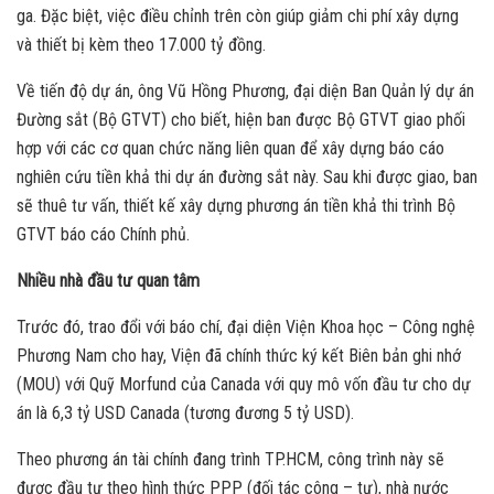
ga. Đặc biệt, việc điều chỉnh trên còn giúp giảm chi phí xây dựng
và thiết bị kèm theo 17.000 tỷ đồng.
Về tiến độ dự án, ông Vũ Hồng Phương, đại diện Ban Quản lý dự án
Đường sắt (Bộ GTVT) cho biết, hiện ban được Bộ GTVT giao phối
hợp với các cơ quan chức năng liên quan để xây dựng báo cáo
nghiên cứu tiền khả thi dự án đường sắt này. Sau khi được giao, ban
sẽ thuê tư vấn, thiết kế xây dựng phương án tiền khả thi trình Bộ
GTVT báo cáo Chính phủ.
Nhiều nhà đầu tư quan tâm
Trước đó, trao đổi với báo chí, đại diện Viện Khoa học – Công nghệ
Phương Nam cho hay, Viện đã chính thức ký kết Biên bản ghi nhớ
(MOU) với Quỹ Morfund của Canada với quy mô vốn đầu tư cho dự
án là 6,3 tỷ USD Canada (tương đương 5 tỷ USD).
Theo phương án tài chính đang trình TP.HCM, công trình này sẽ
được đầu tư theo hình thức PPP (đối tác công – tư), nhà nước