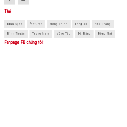
Thẻ
Bình Định
featured
Hưng Thịnh
Long an
Nha Trang
Ninh Thuận
Trung Nam
Vũng Tàu
Đà Nẵng
Đồng Nai
Fanpage FB chúng tôi: