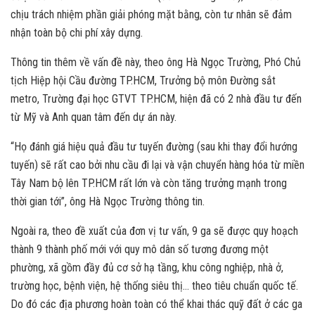
chịu trách nhiệm phần giải phóng mặt bằng, còn tư nhân sẽ đảm
nhận toàn bộ chi phí xây dựng.
Thông tin thêm về vấn đề này, theo ông Hà Ngọc Trường, Phó Chủ
tịch Hiệp hội Cầu đường TP.HCM, Trưởng bộ môn Đường sắt
metro, Trường đại học GTVT TP.HCM, hiện đã có 2 nhà đầu tư đến
từ Mỹ và Anh quan tâm đến dự án này.
“Họ đánh giá hiệu quả đầu tư tuyến đường (sau khi thay đổi hướng
tuyến) sẽ rất cao bởi nhu cầu đi lại và vận chuyển hàng hóa từ miền
Tây Nam bộ lên TP.HCM rất lớn và còn tăng trưởng mạnh trong
thời gian tới”, ông Hà Ngọc Trường thông tin.
Ngoài ra, theo đề xuất của đơn vị tư vấn, 9 ga sẽ được quy hoạch
thành 9 thành phố mới với quy mô dân số tương đương một
phường, xã gồm đầy đủ cơ sở hạ tầng, khu công nghiệp, nhà ở,
trường học, bệnh viện, hệ thống siêu thị… theo tiêu chuẩn quốc tế.
Do đó các địa phương hoàn toàn có thể khai thác quỹ đất ở các ga