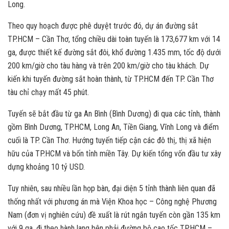
Long.
Theo quy hoạch được phê duyệt trước đó, dự án đường sắt
TP.HCM – Cần Thơ, tổng chiều dài toàn tuyến là 173,677 km với 14
ga, được thiết kế đường sắt đôi, khổ đường 1.435 mm, tốc độ dưới
200 km/giờ cho tàu hàng và trên 200 km/giờ cho tàu khách. Dự
kiến khi tuyến đường sắt hoàn thành, từ TP.HCM đến TP. Cần Thơ
tàu chỉ chạy mất 45 phút.
Tuyến sẽ bắt đầu từ ga An Bình (Bình Dương) đi qua các tỉnh, thành
gồm Bình Dương, TP.HCM, Long An, Tiền Giang, Vĩnh Long và điểm
cuối là TP. Cần Thơ. Hướng tuyến tiếp cận các đô thị, thị xã hiện
hữu của TP.HCM và bốn tỉnh miền Tây. Dự kiến tổng vốn đầu tư xây
dựng khoảng 10 tỷ USD.
Tuy nhiên, sau nhiều lần họp bàn, đại diện 5 tỉnh thành liên quan đã
thống nhất với phương án mà Viện Khoa học – Công nghệ Phương
Nam (đơn vị nghiên cứu) đề xuất là rút ngắn tuyến còn gần 135 km
với 9 ga, đi theo hành lang bên phải đường bộ cao tốc TP.HCM –