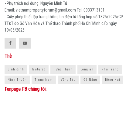
- Phụ trách nội dung: Nguyễn Minh Tú
Email: vietnampropertyforum@gmail.com Tel: ‭0933713131
- Giấy phép thiết lập trang thông tin điện tử tổng hợp số 1825/2025/GP-
TTĐT do Sở Văn Hóa và Thể thao Thành phố Hồ Chí Minh cấp ngày
19/05/2025
Thẻ
Bình Định
featured
Hưng Thịnh
Long an
Nha Trang
Ninh Thuận
Trung Nam
Vũng Tàu
Đà Nẵng
Đồng Nai
Fanpage FB chúng tôi: