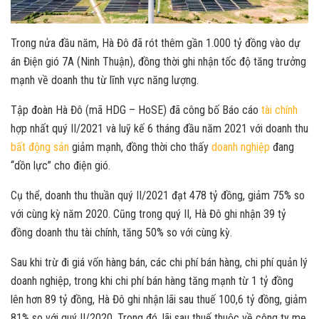
Trong nửa đầu năm, Hà Đô đã rót thêm gần 1.000 tỷ đồng vào dự
án Điện gió 7A (Ninh Thuận), đồng thời ghi nhận tốc độ tăng trưởng
mạnh về doanh thu từ lĩnh vực năng lượng.
Tập đoàn Hà Đô (mã HDG – HoSE) đã công bố Báo cáo
tài chính
hợp nhất quý II/2021 và luỹ kế 6 tháng đầu năm 2021 với doanh thu
bất động sản
giảm mạnh, đồng thời cho thấy
doanh nghiệp
đang
“dồn lực” cho điện gió.
Cụ thể, doanh thu thuần quý II/2021 đạt 478 tỷ đồng, giảm 75% so
với cùng kỳ năm 2020. Cũng trong quý II, Hà Đô ghi nhận 39 tỷ
đồng doanh thu tài chính, tăng 50% so với cùng kỳ.
Sau khi trừ đi giá vốn hàng bán, các chi phí bán hàng, chi phí quản lý
doanh nghiệp, trong khi chi phí bán hàng tăng mạnh từ 1 tỷ đồng
lên hơn 89 tỷ đồng, Hà Đô ghi nhận lãi sau thuế 100,6 tỷ đồng, giảm
81% so với quý II/2020. Trong đó, lãi sau thuế thuộc về công ty mẹ