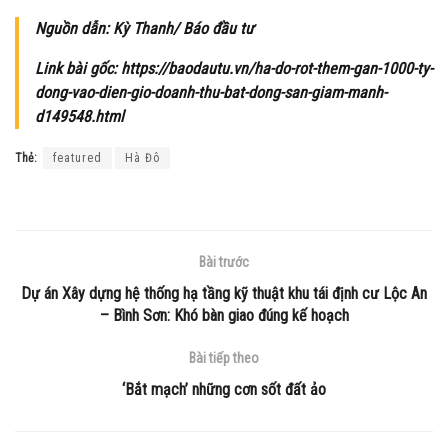
Nguồn dẫn: Kỳ Thanh/ Báo đầu tư
Link bài gốc: https://baodautu.vn/ha-do-rot-them-gan-1000-ty-
dong-vao-dien-gio-doanh-thu-bat-dong-san-giam-manh-
d149548.html
Thẻ:
featured
Hà Đô
Bài trước
Dự án Xây dựng hệ thống hạ tầng kỹ thuật khu tái định cư Lộc An
– Bình Sơn: Khó bàn giao đúng kế hoạch
Bài tiếp theo
‘Bắt mạch’ những cơn sốt đất ảo