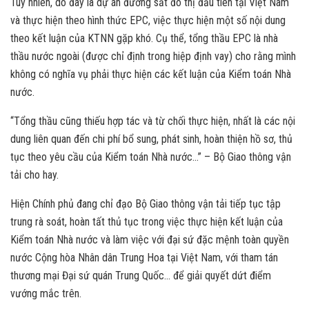
Tuy nhiên, do đây là dự án đường sắt đô thị đầu tiên tại Việt Nam
và thực hiện theo hình thức EPC, việc thực hiện một số nội dung
theo kết luận của KTNN gặp khó. Cụ thể, tổng thầu EPC là nhà
thầu nước ngoài (được chỉ định trong hiệp định vay) cho rằng mình
không có nghĩa vụ phải thực hiện các kết luận của Kiểm toán Nhà
nước.
“Tổng thầu cũng thiếu hợp tác và từ chối thực hiện, nhất là các nội
dung liên quan đến chi phí bổ sung, phát sinh, hoàn thiện hồ sơ, thủ
tục theo yêu cầu của Kiểm toán Nhà nước…” – Bộ Giao thông vận
tải cho hay.
Hiện Chính phủ đang chỉ đạo Bộ Giao thông vận tải tiếp tục tập
trung rà soát, hoàn tất thủ tục trong việc thực hiện kết luận của
Kiểm toán Nhà nước và làm việc với đại sứ đặc mệnh toàn quyền
nước Cộng hòa Nhân dân Trung Hoa tại Việt Nam, với tham tán
thương mại Đại sứ quán Trung Quốc… để giải quyết dứt điểm
vướng mắc trên.