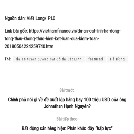
Nguồn dẫn: Viết Long/ PLO
Link bài gốc: https://vietnamfinance.vn/du-an-cat-linh-ha-dong-
tong-thau-khong-thuc-hien-ket-luan-cua-kiem-toan-
20180504224259740.htm
Thẻ:
dự án tuyến đường sắt đô thị Cát Linh
featured
Hà Dồng
Bài trước
Chính phủ nói gì về đề xuất lập hãng bay 100 triệu USD của ông
Johnathan Hạnh Nguyễn?
Bài tiếp theo
Bất động sản hàng hiệu: Phân khúc đầy “hấp lực”