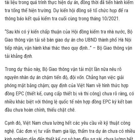
tài liệu trong quá trình thực hiện dự án, đồng thời đã tiến hành kiểm
tra tổng thể hiện trường. Dự kiến hội đồng sẽ tổ chức họp để ra
thông báo kết quả kiểm tra cuối cùng trong tháng 10/2021.
“Sau khi có ý kiến chấp thuận của Hội đồng kiểm tra nhà nước, Bộ
Giao thông vận tải sẽ bàn giao dự án cho UBND thành phố Hà Nội
tiếp nhận, vận hành khai thác theo quy định…” – Bộ Giao thông vận
tải khẳng định.
Trong dự thảo này, Bộ Giao thông vận tải một lần nữa nêu rõ
nguyên nhân dự án chậm tiến độ, đội vốn. Chẳng hạn việc giải
phóng mặt bằng chậm; quy định của Việt Nam về hình thức hợp
đồng EPC (thiết kế, cung cấp thiết bị và thi công) chưa rõ ràng, có
nhiều khác biệt với thông lệ quốc tế nên hợp đồng EPC ký kết ban
đầu chưa hoàn chỉnh, thiếu chặt chẽ.
Cạnh đó, Việt Nam chưa lường hết các yêu cầu về kỹ thuật công
nghệ. Các đơn vị tư vấn tham gia lập, thẩm tra dự án chưa có nhiều
kinh nghiệm dẫn đến thiết kế cơ sở ban đầu sơ sài, chưa lường hết