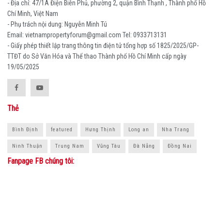
- Địa chỉ: 47/1A Điện Biên Phủ, phường 2, quận Bình Thạnh , Thành phố Hồ
Chí Minh, Việt Nam
- Phụ trách nội dung: Nguyễn Minh Tú
Email: vietnampropertyforum@gmail.com Tel: ‭0933713131
- Giấy phép thiết lập trang thông tin điện tử tổng hợp số 1825/2025/GP-
TTĐT do Sở Văn Hóa và Thể thao Thành phố Hồ Chí Minh cấp ngày
19/05/2025
Thẻ
Bình Định
featured
Hưng Thịnh
Long an
Nha Trang
Ninh Thuận
Trung Nam
Vũng Tàu
Đà Nẵng
Đồng Nai
Fanpage FB chúng tôi: