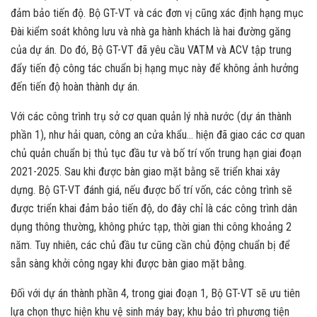
đảm bảo tiến độ. Bộ GT-VT và các đơn vị cũng xác định hạng mục
Đài kiểm soát không lưu và nhà ga hành khách là hai đường găng
của dự án. Do đó, Bộ GT-VT đã yêu cầu VATM và ACV tập trung
đẩy tiến độ công tác chuẩn bị hạng mục này để không ảnh hưởng
đến tiến độ hoàn thành dự án.
Với các công trình trụ sở cơ quan quản lý nhà nước (dự án thành
phần 1), như hải quan, công an cửa khẩu… hiện đã giao các cơ quan
chủ quản chuẩn bị thủ tục đầu tư và bố trí vốn trung hạn giai đoạn
2021-2025. Sau khi được bàn giao mặt bằng sẽ triển khai xây
dựng. Bộ GT-VT đánh giá, nếu được bố trí vốn, các công trình sẽ
được triển khai đảm bảo tiến độ, do đây chỉ là các công trình dân
dụng thông thường, không phức tạp, thời gian thi công khoảng 2
năm. Tuy nhiên, các chủ đầu tư cũng cần chủ động chuẩn bị để
sẵn sàng khởi công ngay khi được bàn giao mặt bằng.
Đối với dự án thành phần 4, trong giai đoạn 1, Bộ GT-VT sẽ ưu tiên
lựa chọn thực hiện khu vệ sinh máy bay; khu bảo trì phương tiện