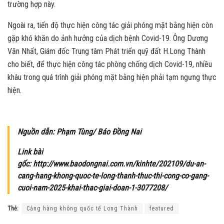
trường hợp này.
Ngoài ra, tiến độ thực hiện công tác giải phóng mặt bằng hiện còn
gặp khó khăn do ảnh hưởng của dịch bệnh Covid-19. Ông Dương
Văn Nhất, Giám đốc Trung tâm Phát triển quỹ đất H.Long Thành
cho biết, để thực hiện công tác phòng chống dịch Covid-19, nhiều
khâu trong quá trình giải phóng mặt bằng hiện phải tạm ngưng thực
hiện.
Nguồn dẫn: Phạm Tùng/ Báo Đồng Nai
Link bài
gốc: http://www.baodongnai.com.vn/kinhte/202109/du-an-
cang-hang-khong-quoc-te-long-thanh-thuc-thi-cong-co-gang-
cuoi-nam-2025-khai-thac-giai-doan-1-3077208/
Thẻ:
Cảng hàng không quốc tế Long Thành
featured