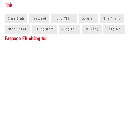
Thẻ
Bình Định
featured
Hưng Thịnh
Long an
Nha Trang
Ninh Thuận
Trung Nam
Vũng Tàu
Đà Nẵng
Đồng Nai
Fanpage FB chúng tôi: