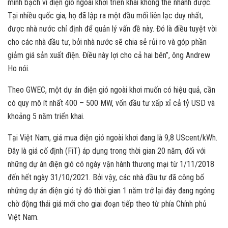
minh bạch vì điện gió ngoài khơi triển khai không thể nhanh được.
Tại nhiều quốc gia, họ đã lập ra một đầu mối liên lạc duy nhất,
được nhà nước chỉ định để quản lý vấn đề này. Đó là điều tuyệt vời
cho các nhà đầu tư, bởi nhà nước sẽ chia sẻ rủi ro và góp phần
giảm giá sản xuất điện. Điều này lợi cho cả hai bên”, ông Andrew
Ho nói.
Theo GWEC, một dự án điện gió ngoài khơi muốn có hiệu quả, cần
có quy mô ít nhất 400 – 500 MW, vốn đầu tư xấp xỉ cả tỷ USD và
khoảng 5 năm triển khai.
Tại Việt Nam, giá mua điện gió ngoài khơi đang là 9,8 UScent/kWh.
Đây là giá cố định (FiT) áp dụng trong thời gian 20 năm, đối với
những dự án điện gió có ngày vận hành thương mại từ 1/11/2018
đến hết ngày 31/10/2021. Bởi vậy, các nhà đầu tư đã công bố
những dự án điện gió tỷ đô thời gian 1 năm trở lại đây đang ngóng
chờ động thái giá mới cho giai đoạn tiếp theo từ phía Chính phủ
Việt Nam.