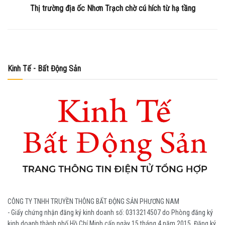
Thị trường địa ốc Nhơn Trạch chờ cú hích từ hạ tầng
Kinh Tế - Bất Động Sản
CÔNG TY TNHH TRUYỀN THÔNG BẤT ĐỘNG SẢN PHƯƠNG NAM
- Giấy chứng nhận đăng ký kinh doanh số: 0313214507 do Phòng đăng ký
kinh doanh thành phố Hồ Chí Minh cấp ngày 15 tháng 4 năm 2015. Đăng ký