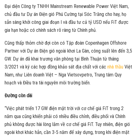
Đại diện Công ty TNHH Mainstream Renewable Power Việt Nam,
chủ đầu tư Dự án Điện gió Phú Cường tại Sóc Trăng cho hay, họ
sẵn sàng khởi công giai đoạn I và đầu tư cả tỷ USD nếu FiT được
gia hạn hoặc có chính sách rõ ràng từ Chính phủ.
Cũng thấp thỏm chờ đợi còn có Tập đoàn Copenhagen Offshore
Partner với Dự án Điện gió ngoài khơi La Gàn, công suất lên đến 3,5
GW. Dự án đã khai trương văn phòng tại Bình Thuận từ tháng
3/2021 và ký các hợp đồng khảo sát địa chất với các
nhà thầu
Việt
Nam, như Liên doanh Việt – Nga Vietsovpetro, Trung tâm Quy
hoạch và Điều tra tài nguyên môi trường biển.
Đường còn dài
“Việc phát triển 17 GW điện mặt trời với cơ chế giá FiT trong 2
năm qua cũng khiến phải có nhiều điều chỉnh, điều phối và Chính
phủ không được hài lòng lắm về cơ chế giá FiT. Tuy nhiên, điện gió
ngoài khơi khác hẳn, cần 3-5 năm để xây dựng, trong khi điện mặt