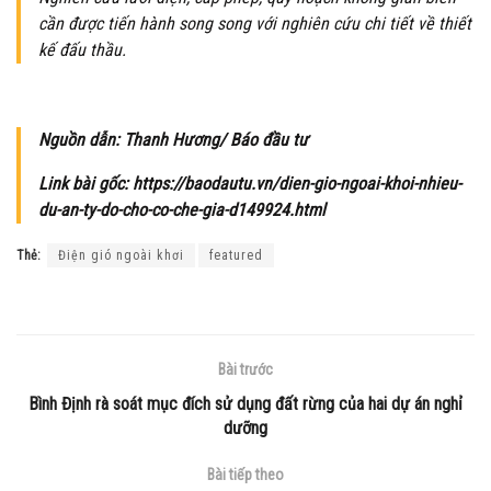
cần được tiến hành song song với nghiên cứu chi tiết về thiết
kế đấu thầu.
Nguồn dẫn: Thanh Hương/ Báo đầu tư
Link bài gốc: https://baodautu.vn/dien-gio-ngoai-khoi-nhieu-
du-an-ty-do-cho-co-che-gia-d149924.html
Thẻ:
Điện gió ngoài khơi
featured
Bài trước
Bình Định rà soát mục đích sử dụng đất rừng của hai dự án nghỉ
dưỡng
Bài tiếp theo