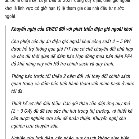
đi. Đó là chưa kể, Luật Đầu tư 2021 cũng quy định, điện gió ngoài
khơi là lĩnh vực có giới hạn tỷ lệ tham gia của nhà đầu tư nước
ngoài.
Khuyến nghị của GWEC đối với phát triển điện gió ngoài khơi
Cho phép các dự án điện gió ngoài khơi công suất 4 – 5 GW
được hỗ trợ thông qua giá FiT, tạo cơ chế chuyển đổi phù hợp
và cho đủ thời gian để đảm bảo Hợp đồng mua bán điện PPA
đủ khả năng vay vốn Hỗ trợ chính sách và quy trình.
Thông báo trước tối thiểu 2 năm đối với thay đổi chính sách
quan trọng, và đảm bảo tiến hành tham vấn minh bạch ở mức
tối đa.
Thiết kế cơ chế đấu thầu. Các gói thầu cần đáp ứng quy mô
(2 – 3 GW) đủ để tạo sức thu hút trong thị trường, và thiết kế
cần được nghiên cứu sâu để hoàn thiện. Khuyến nghị cho
nghiên cứu chuyên sâu.
Nghiên cứu lưới điện, cấp phép, quy hoạch không gian biển