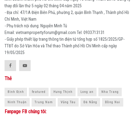
thay đổi lần thứ 5 ngày 02 tháng 04 năm 2025
- Địa chỉ: 47/1A Điện Biên Phủ, phường 2, quận Bình Thạnh , Thành phố Hồ
Chí Minh, Việt Nam
- Phụ trách nội dung: Nguyễn Minh Tú
Email: vietnampropertyforum@gmail.com Tel: ‭0933713131
- Giấy phép thiết lập trang thông tin điện tử tổng hợp số 1825/2025/GP-
TTĐT do Sở Văn Hóa và Thể thao Thành phố Hồ Chí Minh cấp ngày
19/05/2025
Thẻ
Bình Định
featured
Hưng Thịnh
Long an
Nha Trang
Ninh Thuận
Trung Nam
Vũng Tàu
Đà Nẵng
Đồng Nai
Fanpage FB chúng tôi: