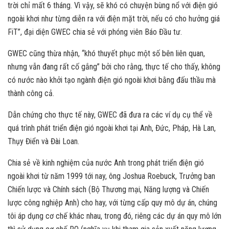
trời chỉ mất 6 tháng. Vì vậy, sẽ khó có chuyện bùng nổ với điện gió
ngoài khơi như từng diễn ra với điện mặt trời, nếu có cho hưởng giá
FiT”, đại diện GWEC chia sẻ với phóng viên Báo Đầu tư.
GWEC cũng thừa nhận, “khó thuyết phục một số bên liên quan,
nhưng vẫn đang rất cố gắng” bởi cho rằng, thực tế cho thấy, không
có nước nào khởi tạo ngành điện gió ngoài khơi bằng đấu thầu mà
thành công cả.
Dẫn chứng cho thực tế này, GWEC đã đưa ra các ví dụ cụ thể về
quá trình phát triển điện gió ngoài khơi tại Anh, Đức, Pháp, Hà Lan,
Thụy Điển và Đài Loan.
Chia sẻ về kinh nghiệm của nước Anh trong phát triển điện gió
ngoài khơi từ năm 1999 tới nay, ông Joshua Roebuck, Trưởng ban
Chiến lược và Chính sách (Bộ Thương mại, Năng lượng và Chiến
lược công nghiệp Anh) cho hay, với từng cấp quy mô dự án, chúng
tôi áp dụng cơ chế khác nhau, trong đó, riêng các dự án quy mô lớn