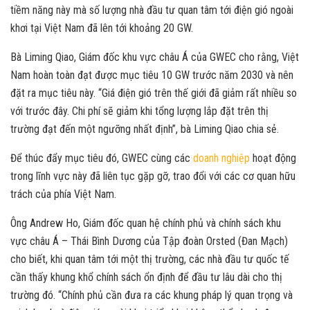
tiềm năng này mà số lượng nhà đầu tư quan tâm tới điện gió ngoài
khơi tại Việt Nam đã lên tới khoảng 20 GW.
Bà Liming Qiao, Giám đốc khu vực châu Á của GWEC cho rằng, Việt
Nam hoàn toàn đạt được mục tiêu 10 GW trước năm 2030 và nên
đặt ra mục tiêu này. “Giá điện gió trên thế giới đã giảm rất nhiều so
với trước đây. Chi phí sẽ giảm khi tổng lượng lắp đặt trên thị
trường đạt đến một ngưỡng nhất định”, bà Liming Qiao chia sẻ.
Để thúc đẩy mục tiêu đó, GWEC cùng các
doanh nghiệp
hoạt động
trong lĩnh vực này đã liên tục gặp gỡ, trao đổi với các cơ quan hữu
trách của phía Việt Nam.
Ông Andrew Ho, Giám đốc quan hệ chính phủ và chính sách khu
vực châu Á – Thái Bình Dương của Tập đoàn Orsted (Đan Mạch)
cho biết, khi quan tâm tới một thị trường, các nhà đầu tư quốc tế
cần thấy khung khổ chính sách ổn định để đầu tư lâu dài cho thị
trường đó. “Chính phủ cần đưa ra các khung pháp lý quan trọng và