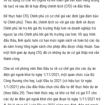
thì sử dụng cơ chế RO (nghĩa vụ khi tham gia sản xuất năng lượng
tái tạo) và sau đó là hợp đồng chênh lệch (CfD) và đấu thầu.
Để thực hiện CfD, Chính phủ có cơ chế giá xác định (giá đảm bảo
từ Chính phủ). Theo đó, chênh lệch so với giá xác định sẽ được
Chính phủ tài trợ khi giá thị trường thấp hơn và doanh nghiệp trả
ngược lại cho Chính phủ khi giá thị trường cao hơn. Về quy trình
đấu thầu, Anh quốc luôn có hạn mức ngân sách và toàn bộ các dự
án nằm trong tổng ngân sách cho phép đều được chấp thuận. Sau
một thời gian áp dụng CfD, đã có những dự án có giá thấp mà vẫn
thành công.
Chia sẻ với phóng viên Báo Đầu tư về cơ chế giá cho các dự án
điện gió ngoài khơi từ ngày 1/11/2021, một quan chức của Bộ
Công thương cho hay, Luật Đầu tư 2021 (có hiệu lực từ ngày
1/1/2021) yêu cầu đấu thầu chọn chủ đầu tư để thực hiện dự án
(theo Điều 29). Theo hình thức này, sẽ khó có thể có giá FiT cho
các dự án điện gió ngoài khơi cho giai đoạn từ ngày 1/11/2021 trở