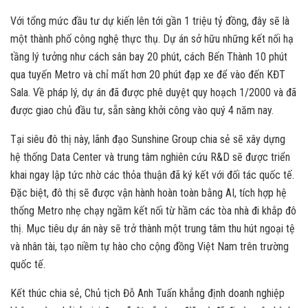
Với tổng mức đầu tư dự kiến lên tới gần 1 triệu tỷ đồng, đây sẽ là
một thành phố công nghệ thực thụ. Dự án sở hữu những kết nối hạ
tầng lý tưởng như cách sân bay 20 phút, cách Bến Thành 10 phút
qua tuyến Metro và chỉ mất hơn 20 phút đạp xe để vào đến KĐT
Sala. Về pháp lý, dự án đã được phê duyệt quy hoạch 1/2000 và đã
được giao chủ đầu tư, sẵn sàng khởi công vào quý 4 năm nay.
Tại siêu đô thị này, lãnh đạo Sunshine Group chia sẻ sẽ xây dựng
hệ thống Data Center và trung tâm nghiên cứu R&D sẽ được triển
khai ngay lập tức nhờ các thỏa thuận đã ký kết với đối tác quốc tế.
Đặc biệt, đô thị sẽ được vận hành hoàn toàn bằng AI, tích hợp hệ
thống Metro nhẹ chạy ngầm kết nối từ hầm các tòa nhà đi khắp đô
thị. Mục tiêu dự án này sẽ trở thành một trung tâm thu hút ngoại tệ
và nhân tài, tạo niềm tự hào cho cộng đồng Việt Nam trên trường
quốc tế.
Kết thúc chia sẻ, Chủ tịch Đỗ Anh Tuấn khẳng định doanh nghiệp