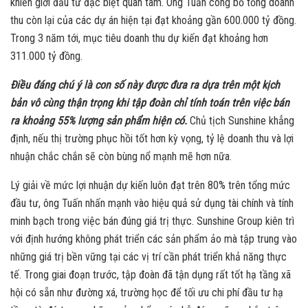
khiến giới đầu tư đặc biệt quan tâm. Ông Tuấn công bố tổng doanh
thu còn lại của các dự án hiện tại đạt khoảng gần 600.000 tỷ đồng.
Trong 3 năm tới, mục tiêu doanh thu dự kiến đạt khoảng hơn
311.000 tỷ đồng.
Điều đáng chú ý là con số này được đưa ra dựa trên một kịch
bản vô cùng thận trọng khi tập đoàn chỉ tính toán trên việc bán
ra khoảng 55% lượng sản phẩm hiện có.
Chủ tịch Sunshine khẳng
định, nếu thị trường phục hồi tốt hơn kỳ vọng, tỷ lệ doanh thu và lợi
nhuận chắc chắn sẽ còn bùng nổ mạnh mẽ hơn nữa.
Lý giải về mức lợi nhuận dự kiến luôn đạt trên 80% trên tổng mức
đầu tư, ông Tuấn nhấn mạnh vào hiệu quả sử dụng tài chính và tính
minh bạch trong việc bán đúng giá trị thực. Sunshine Group kiên trì
với định hướng không phát triển các sản phẩm ảo mà tập trung vào
những giá trị bền vững tại các vị trí cần phát triển khả năng thực
tế. Trong giai đoạn trước, tập đoàn đã tận dụng rất tốt hạ tầng xã
hội có sẵn như đường xá, trường học để tối ưu chi phí đầu tư hạ