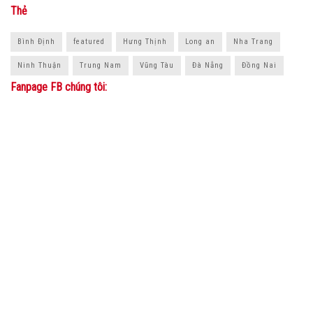
Thẻ
Bình Định
featured
Hưng Thịnh
Long an
Nha Trang
Ninh Thuận
Trung Nam
Vũng Tàu
Đà Nẵng
Đồng Nai
Fanpage FB chúng tôi: