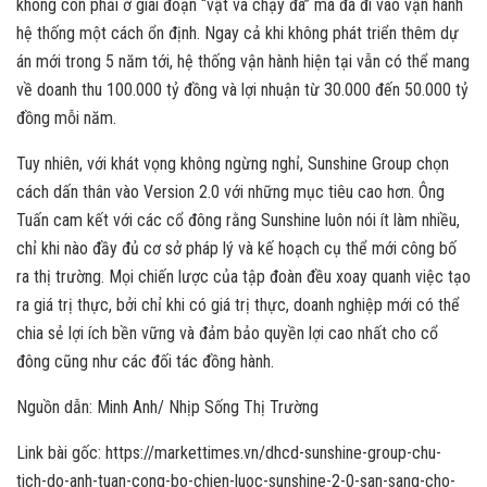
không còn phải ở giai đoạn “vật vã chạy đà” mà đã đi vào vận hành
hệ thống một cách ổn định. Ngay cả khi không phát triển thêm dự
án mới trong 5 năm tới, hệ thống vận hành hiện tại vẫn có thể mang
về doanh thu 100.000 tỷ đồng và lợi nhuận từ 30.000 đến 50.000 tỷ
đồng mỗi năm.
Tuy nhiên, với khát vọng không ngừng nghỉ, Sunshine Group chọn
cách dấn thân vào Version 2.0 với những mục tiêu cao hơn. Ông
Tuấn cam kết với các cổ đông rằng Sunshine luôn nói ít làm nhiều,
chỉ khi nào đầy đủ cơ sở pháp lý và kế hoạch cụ thể mới công bố
ra thị trường. Mọi chiến lược của tập đoàn đều xoay quanh việc tạo
ra giá trị thực, bởi chỉ khi có giá trị thực, doanh nghiệp mới có thể
chia sẻ lợi ích bền vững và đảm bảo quyền lợi cao nhất cho cổ
đông cũng như các đối tác đồng hành.
Nguồn dẫn: Minh Anh/ Nhịp Sống Thị Trường
Link bài gốc: https://markettimes.vn/dhcd-sunshine-group-chu-
tich-do-anh-tuan-cong-bo-chien-luoc-sunshine-2-0-san-sang-cho-