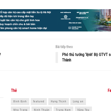
Bài tiếp theo
?
Phó thủ tướng ‘lệnh’ Bộ GTVT s
Thành
Thẻ
Fa
Bình Định
featured
Hưng Thịnh
Long an
Nha Trang
Ninh Thuận
Trung Nam
Vũng Tàu