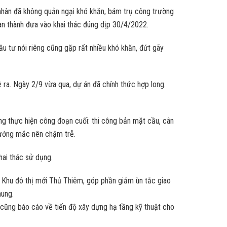
 nhân đã không quản ngại khó khăn, bám trụ công trường
oàn thành đưa vào khai thác đúng dịp 30/4/2022.
u tư nói riêng cũng gặp rất nhiều khó khăn, đứt gãy
đề ra. Ngày 2/9 vừa qua, dự án đã chính thức hợp long.
ng thực hiện công đoạn cuối: thi công bản mặt cầu, cân
vướng mắc nên chậm trễ.
hai thác sử dụng.
ới Khu đô thị mới Thủ Thiêm, góp phần giảm ùn tắc giao
hung.
cũng báo cáo về tiến độ xây dựng hạ tầng kỹ thuật cho