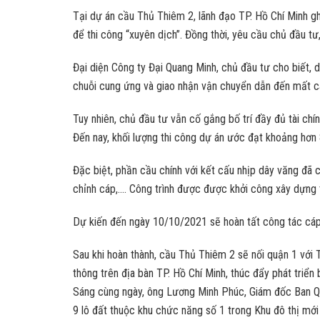
Tại dự án cầu Thủ Thiêm 2, lãnh đạo TP. Hồ Chí Minh gh
để thi công “xuyên dịch”. Đồng thời, yêu cầu chủ đầu tư
Đại diện Công ty Đại Quang Minh, chủ đầu tư cho biết, 
chuỗi cung ứng và giao nhận vận chuyển dẫn đến mất cân
Tuy nhiên, chủ đầu tư vẫn cố gắng bố trí đầy đủ tài chín
Đến nay, khối lượng thi công dự án ước đạt khoảng hơn
Đặc biệt, phần cầu chính với kết cấu nhịp dây văng đã 
chỉnh cáp,…. Công trình được được khởi công xây dựng
Dự kiến đến ngày 10/10/2021 sẽ hoàn tất công tác cáp 
Sau khi hoàn thành, cầu Thủ Thiêm 2 sẽ nối quận 1 với 
thông trên địa bàn TP. Hồ Chí Minh, thúc đẩy phát triển 
Sáng cùng ngày, ông Lương Minh Phúc, Giám đốc Ban Quả
9 lô đất thuộc khu chức năng số 1 trong Khu đô thị mớ