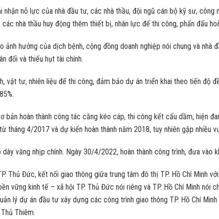
i nhận nỗ lực của nhà đầu tư, các nhà thầu, đội ngũ cán bộ kỹ sư, công
, các nhà thầu huy động thêm thiết bị, nhân lực để thi công, phấn đấu h
do ảnh hưởng của dịch bệnh, cộng đồng doanh nghiệp nói chung và nhà đầ
 đối và thiếu hụt tài chính.
h, vật tư, nhiên liệu để thi công, đảm bảo dự án triển khai theo tiến độ 
 85%.
cơ bản hoàn thành công tác căng kéo cáp, thi công kết cấu dầm, hiện đa
 từ tháng 4/2017 và dự kiến hoàn thành năm 2018, tuy nhiên gặp nhiều 
dây văng nhịp chính. Ngày 30/4/2022, hoàn thành công trình, đưa vào k
TP. Thủ Đức, kết nối giao thông giữa trung tâm đô thị TP. Hồ Chí Minh v
bền vững kinh tế – xã hội TP. Thủ Đức nói riêng và TP. Hồ Chí Minh nói c
n lý dự án đầu tư xây dựng các công trình giao thông TP. Hồ Chí Minh 
i Thủ Thiêm.