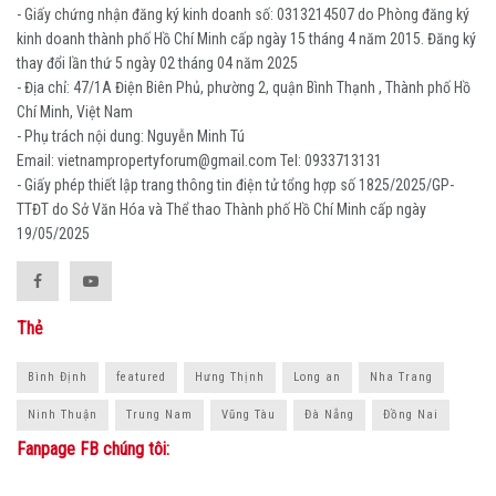
- Giấy chứng nhận đăng ký kinh doanh số: 0313214507 do Phòng đăng ký
kinh doanh thành phố Hồ Chí Minh cấp ngày 15 tháng 4 năm 2015. Đăng ký
thay đổi lần thứ 5 ngày 02 tháng 04 năm 2025
- Địa chỉ: 47/1A Điện Biên Phủ, phường 2, quận Bình Thạnh , Thành phố Hồ
Chí Minh, Việt Nam
- Phụ trách nội dung: Nguyễn Minh Tú
Email: vietnampropertyforum@gmail.com Tel: ‭0933713131
- Giấy phép thiết lập trang thông tin điện tử tổng hợp số 1825/2025/GP-
TTĐT do Sở Văn Hóa và Thể thao Thành phố Hồ Chí Minh cấp ngày
19/05/2025
Thẻ
Bình Định
featured
Hưng Thịnh
Long an
Nha Trang
Ninh Thuận
Trung Nam
Vũng Tàu
Đà Nẵng
Đồng Nai
Fanpage FB chúng tôi: