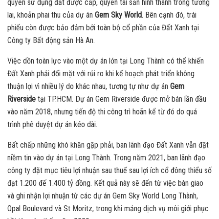
quyền sử dụng đất được cấp, quyền tài sản hình thành trong tương
lai, khoản phai thu của dự án
Gem Sky World
. Bên cạnh đó, trái
phiếu còn được bảo đảm bởi toàn bộ cổ phần của Đất Xanh tại
Công ty Bất động sản Hà An.
Việc dồn toàn lực vào một dự án lớn tại Long Thành có thể khiến
Đất Xanh phải đối mặt với rủi ro khi kế hoạch phát triển không
thuận lợi vì nhiều lý do khác nhau, tương tự như dự án
Gem
Riverside
tại TP.HCM. Dự án Gem Riverside được mở bán lần đầu
vào năm 2018, nhưng tiến độ thi công trì hoãn kể từ đó do quá
trình phê duyệt dự án kéo dài.
Bất chấp những khó khăn gặp phải, ban lãnh đạo Đất Xanh vẫn đặt
niềm tin vào dự án tại Long Thành. Trong năm 2021, ban lãnh đạo
công ty đặt mục tiêu lợi nhuận sau thuế sau lợi ích cổ đông thiểu số
đạt 1.200 đế 1.400 tỷ đồng. Kết quả này sẽ đến từ việc bàn giao
và ghi nhận lợi nhuận từ các dự án Gem Sky World Long Thành,
Opal Boulevard và St Moritz, trong khi mảng dịch vụ môi giới phục