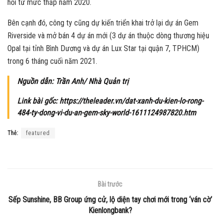
hồi từ mức thấp năm 2020.
Bên cạnh đó, công ty cũng dự kiến triển khai trở lại dự án Gem
Riverside và mở bán 4 dự án mới (3 dự án thuộc dòng thương hiệu
Opal tại tỉnh Bình Dương và dự án Lux Star tại quận 7, TPHCM)
trong 6 tháng cuối năm 2021.
Nguồn dẫn: Trần Anh/ Nhà Quản trị
Link bài gốc: https://theleader.vn/dat-xanh-du-kien-lo-rong-
484-ty-dong-vi-du-an-gem-sky-world-1611124987820.htm
Thẻ:
featured
Bài trước
Sếp Sunshine, BB Group ứng cử, lộ diện tay chơi mới trong ‘ván cờ’
Kienlongbank?