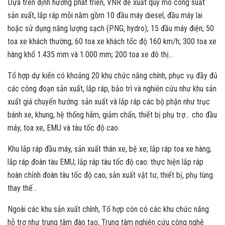
Dựa trên định hướng phát triển, VNR đề xuất quy mô công suất
sản xuất, lắp ráp mỗi năm gồm 10 đầu máy diesel, đầu máy lai
hoặc sử dụng năng lượng sạch (PNG, hydro); 15 đầu máy điện; 50
toa xe khách thường; 60 toa xe khách tốc độ 160 km/h; 300 toa xe
hàng khổ 1.435 mm và 1.000 mm; 200 toa xe đô thị…
Tổ hợp dự kiến có khoảng 20 khu chức năng chính, phục vụ đầy đủ
các công đoạn sản xuất, lắp ráp, bảo trì và nghiên cứu như khu sản
xuất giá chuyển hướng: sản xuất và lắp ráp các bộ phận như trục
bánh xe, khung, hệ thống hãm, giảm chấn, thiết bị phụ trợ… cho đầu
máy, toa xe, EMU và tàu tốc độ cao.
Khu lắp ráp đầu máy, sản xuất thân xe, bệ xe; lắp ráp toa xe hàng;
lắp ráp đoàn tàu EMU; lắp ráp tàu tốc độ cao: thực hiện lắp ráp
hoàn chỉnh đoàn tàu tốc độ cao; sản xuất vật tư, thiết bị, phụ tùng
thay thế…
Ngoài các khu sản xuất chính, Tổ hợp còn có các khu chức năng
hỗ trợ như trung tâm đào tạo; Trung tâm nghiên cứu công nghệ