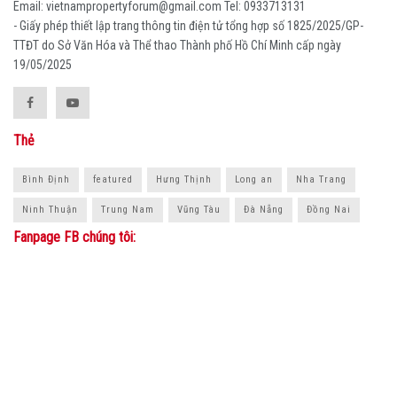
Email: vietnampropertyforum@gmail.com Tel: ‭0933713131
- Giấy phép thiết lập trang thông tin điện tử tổng hợp số 1825/2025/GP-
TTĐT do Sở Văn Hóa và Thể thao Thành phố Hồ Chí Minh cấp ngày
19/05/2025
Thẻ
Bình Định
featured
Hưng Thịnh
Long an
Nha Trang
Ninh Thuận
Trung Nam
Vũng Tàu
Đà Nẵng
Đồng Nai
Fanpage FB chúng tôi: