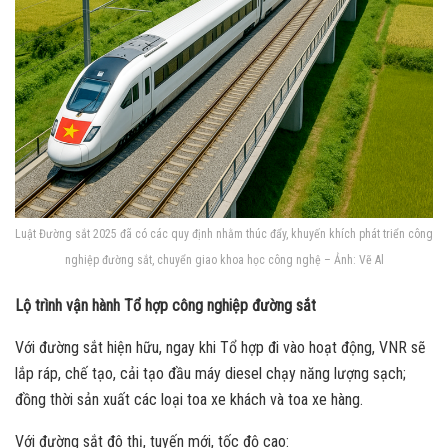
Luật Đường sắt 2025 đã có các quy định nhằm thúc đẩy, khuyến khích phát triển công
nghiệp đường sắt, chuyển giao khoa học công nghệ – Ảnh: Vẽ Al
Lộ trình vận hành Tổ hợp công nghiệp đường sắt
Với đường sắt hiện hữu, ngay khi Tổ hợp đi vào hoạt động, VNR sẽ
lắp ráp, chế tạo, cải tạo đầu máy diesel chạy năng lượng sạch;
đồng thời sản xuất các loại toa xe khách và toa xe hàng.
Với đường sắt đô thị, tuyến mới, tốc độ cao: