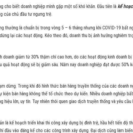
g cho biết doanh nghiệp mình gặp một số khó khăn. Đầu tiên là
kế hoạc
ng của chủ đầu tư ngưng trệ.
ng thường là chuẩn bị trong vòng 5 – 6 tháng nhưng khi COVID-19 bất ng
dừng lại các hoạt động. Kéo theo đó, doanh thu bị ảnh hưởng nghiêm trọ
nh doanh giảm từ 30% thậm chí cao hơn, do các hoạt động kinh doanh bị 
iệu quả hoạt động sẽ bị giảm sâu. Năm nay doanh nghiệp đạt được 50% k
tạm dừng. Trong khi đó hình thức bán hàng truyền thống của các doanh n
sự kiện bán hàng không thể tổ chức theo dự kiến. Nhiều doanh nghiệp bấ
 hiệu lớn, uy tín. Tuy nhiên thói quen giao dịch truyền thống và yêu cầu
 là kế hoạch triển khai thi công xây dựng bị đình trệ, hầu hết tiến độ t
i phí đầu vào đáng kể cho các công trình xây dựng. Đại dịch cũng làm bi