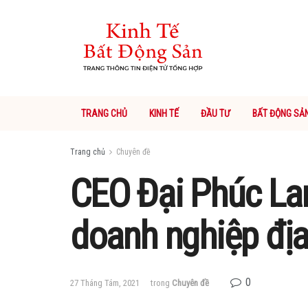
TRANG CHỦ
KINH TẾ
ĐẦU TƯ
BẤT ĐỘNG SẢ
Trang chủ
Chuyên đề
CEO Đại Phúc Lan
doanh nghiệp địa
0
27 Tháng Tám, 2021
trong
Chuyên đề