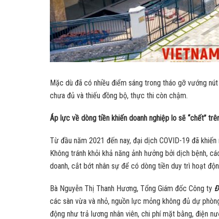
Mặc dù đã có nhiều điểm sáng trong tháo gỡ vướng nút 
chưa đủ và thiếu đồng bộ, thực thi còn chậm.
Áp lực về dòng tiền khiến doanh nghiệp lo sẽ “chết” trê
Từ đầu năm 2021 đến nay, đại dịch COVID-19 đã khiến 
Không tránh khỏi khả năng ảnh hưởng bởi dịch bệnh, cá
doanh, cắt bớt nhân sự để có dòng tiền duy trì hoạt độn
Bà Nguyễn Thị Thanh Hương, Tổng Giám đốc Công ty
Đ
các sàn vừa và nhỏ, nguồn lực mỏng không đủ dự phòng 
động như trả lương nhân viên, chi phí mặt bằng, điện nư