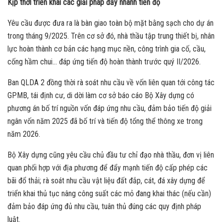
Kịp thời triển khai các giải pháp đẩy nhanh tiến độ
Yêu cầu được đưa ra là bàn giao toàn bộ mặt bằng sạch cho dự án
trong tháng 9/2025. Trên cơ sở đó, nhà thầu tập trung thiết bị, nhân
lực hoàn thành cơ bản các hạng mục nền, công trình gia cố, cầu,
cống hầm chui… đáp ứng tiến độ hoàn thành trước quý II/2026.
Ban QLDA 2 đồng thời rà soát nhu cầu về vốn liên quan tới công tác
GPMB, tái định cư, di dời làm cơ sở báo cáo Bộ Xây dựng có
phương án bố trí nguồn vốn đáp ứng nhu cầu, đảm bảo tiến độ giải
ngân vốn năm 2025 đã bố trí và tiến độ tổng thể thông xe trong
năm 2026.
Bộ Xây dựng cũng yêu cầu chủ đầu tư chỉ đạo nhà thầu, đơn vị liên
quan phối hợp với địa phương để đẩy mạnh tiến độ cấp phép các
bãi đổ thải; rà soát nhu cầu vật liệu đất đắp, cát, đá xây dựng để
triển khai thủ tục nâng công suất các mỏ đang khai thác (nếu cần)
đảm bảo đáp ứng đủ nhu cầu, tuân thủ đúng các quy định pháp
luật.