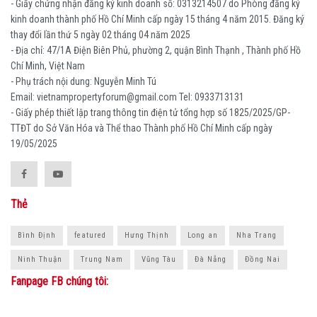
- Giấy chứng nhận đăng ký kinh doanh số: 0313214507 do Phòng đăng ký
kinh doanh thành phố Hồ Chí Minh cấp ngày 15 tháng 4 năm 2015. Đăng ký
thay đổi lần thứ 5 ngày 02 tháng 04 năm 2025
- Địa chỉ: 47/1A Điện Biên Phủ, phường 2, quận Bình Thạnh , Thành phố Hồ
Chí Minh, Việt Nam
- Phụ trách nội dung: Nguyễn Minh Tú
Email: vietnampropertyforum@gmail.com Tel: ‭0933713131
- Giấy phép thiết lập trang thông tin điện tử tổng hợp số 1825/2025/GP-
TTĐT do Sở Văn Hóa và Thể thao Thành phố Hồ Chí Minh cấp ngày
19/05/2025
Thẻ
Bình Định
featured
Hưng Thịnh
Long an
Nha Trang
Ninh Thuận
Trung Nam
Vũng Tàu
Đà Nẵng
Đồng Nai
Fanpage FB chúng tôi: