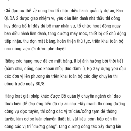
Chỉ đạo cụ thể về công tác tổ chức điều hành, quản lý dự án, Ban
QLDA 2 được giao nhiệm vụ yêu cầu liên danh nhà thầu thi công
huy động bố trí đầy đủ bộ máy nhân sự, tổ chức hoạt động ngay
ban điều hành liên danh, tăng cường máy móc, thiết bị để chủ động
tiếp nhận, thu dọn mặt bằng, hoàn thiện thủ tục, triển khai toàn bộ
các công việc đã được phê duyệt.
Riêng các hạng mục đã có mặt bằng, ít bị ảnh hưởng bởi thời tiết
(hầm chui, cống, cọc khoan nhồi, đúc dầm…), Bộ Xây dựng yêu cầu
các đơn vị lên phương án triển khai toàn bộ các dây chuyền thi
công trước ngày 30/8.
Hàng loạt giải pháp khác được Bộ quản lý chuyên ngành chỉ đạo
thực hiện để đáp ứng tiến độ dự án như: Đẩy mạnh thi công đường
công vụ dọc tuyến, thi công các vị trí cầu/cống tạm để thông
tuyến, làm cơ sở luân chuyển thiết bị, vật liệu, sớm tiếp cận thi
công các vị trí “đường găng”; tăng cường công tác xây dựng lán