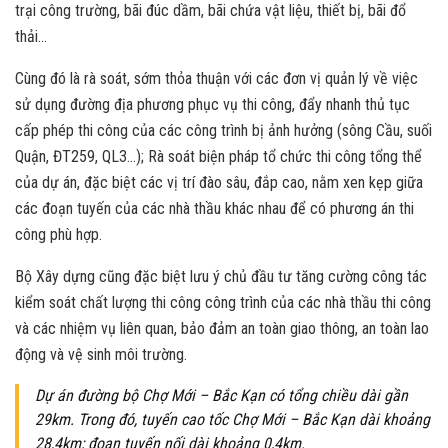
trại công trường, bãi đúc dầm, bãi chứa vật liệu, thiết bị, bãi đổ
thải…
Cùng đó là rà soát, sớm thỏa thuận với các đơn vị quản lý về việc
sử dụng đường địa phương phục vụ thi công, đẩy nhanh thủ tục
cấp phép thi công của các công trình bị ảnh hưởng (sông Cầu, suối
Quận, ĐT259, QL3…); Rà soát biện pháp tổ chức thi công tổng thể
của dự án, đặc biệt các vị trí đào sâu, đắp cao, nằm xen kẹp giữa
các đoạn tuyến của các nhà thầu khác nhau để có phương án thi
công phù hợp.
Bộ Xây dựng cũng đặc biệt lưu ý chủ đầu tư tăng cường công tác
kiểm soát chất lượng thi công công trình của các nhà thầu thi công
và các nhiệm vụ liên quan, bảo đảm an toàn giao thông, an toàn lao
động và vệ sinh môi trường.
Dự án đường bộ Chợ Mới – Bắc Kạn có tổng chiều dài gần
29km. Trong đó, tuyến cao tốc Chợ Mới – Bắc Kạn dài khoảng
28,4km; đoạn tuyến nối dài khoảng 0,4km.