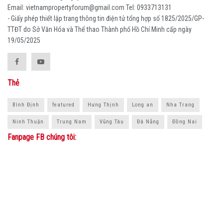
Email: vietnampropertyforum@gmail.com Tel: ‭0933713131
- Giấy phép thiết lập trang thông tin điện tử tổng hợp số 1825/2025/GP-
TTĐT do Sở Văn Hóa và Thể thao Thành phố Hồ Chí Minh cấp ngày
19/05/2025
Thẻ
Bình Định
featured
Hưng Thịnh
Long an
Nha Trang
Ninh Thuận
Trung Nam
Vũng Tàu
Đà Nẵng
Đồng Nai
Fanpage FB chúng tôi: