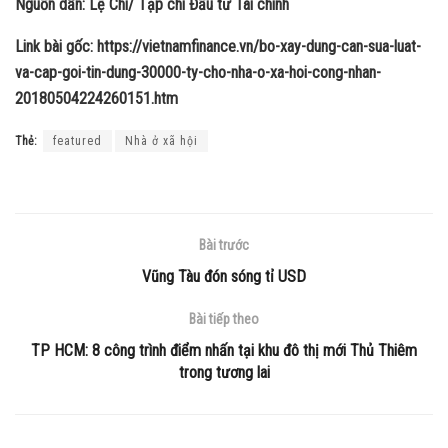
Nguồn dẫn: Lệ Chi/ Tạp chí Đầu tư Tài chính
Link bài gốc: https://vietnamfinance.vn/bo-xay-dung-can-sua-luat-
va-cap-goi-tin-dung-30000-ty-cho-nha-o-xa-hoi-cong-nhan-
20180504224260151.htm
Thẻ:
featured
Nhà ở xã hội
Bài trước
Vũng Tàu đón sóng tỉ USD
Bài tiếp theo
TP HCM: 8 công trình điểm nhấn tại khu đô thị mới Thủ Thiêm
trong tương lai