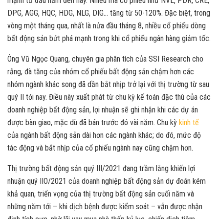
mạnh từ đầu năm đến nay. Nhiều mã cổ phiếu như NVL, PDR, CRE,
DPG, AGG, HQC, HDG, NLG, DIG… tăng từ 50-120%. Đặc biệt, trong
vòng một tháng qua, nhất là nửa đầu tháng 8, nhiều cổ phiếu dòng
bất động sản bứt phá mạnh trong khi cổ phiếu ngân hàng giảm tốc.
Ông Vũ Ngọc Quang, chuyên gia phân tích của SSI Research cho
rằng, đà tăng của nhóm cổ phiếu bất động sản chậm hơn các
nhóm ngành khác song đã dần bắt nhịp trở lại với thị trường từ sau
quý II tới nay. Điều này xuất phát từ chu kỳ kế toán đặc thù của các
doanh nghiệp bất động sản, lợi nhuận sẽ ghi nhận khi các dự án
được bàn giao, mặc dù đã bán trước đó vài năm. Chu kỳ
kinh tế
của ngành bất động sản dài hơn các ngành khác; do đó, mức độ
tác động và bắt nhịp của cổ phiếu ngành nay cũng chậm hơn.
Thị trường bất động sản quý III/2021 đang trầm lắng khiến lợi
nhuận quý IIO/2021 của doanh nghiệp bất động sản dự đoán kém
khả quan, triển vọng của thị trường bất động sản cuối năm và
những năm tới – khi dịch bệnh được kiểm soát – vẫn được nhận