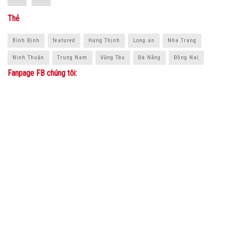
Thẻ
Bình Định
featured
Hưng Thịnh
Long an
Nha Trang
Ninh Thuận
Trung Nam
Vũng Tàu
Đà Nẵng
Đồng Nai
Fanpage FB chúng tôi: