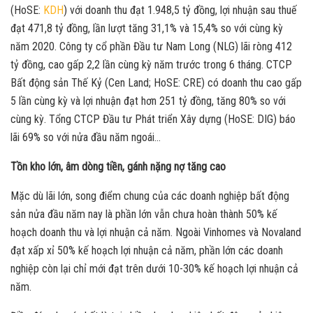
(HoSE:
KDH
) với doanh thu đạt 1.948,5 tỷ đồng, lợi nhuận sau thuế
đạt 471,8 tỷ đồng, lần lượt tăng 31,1% và 15,4% so với cùng kỳ
năm 2020. Công ty cổ phần Đầu tư Nam Long (NLG) lãi ròng 412
tỷ đồng, cao gấp 2,2 lần cùng kỳ năm trước trong 6 tháng. CTCP
Bất động sản Thế Kỷ (Cen Land; HoSE: CRE) có doanh thu cao gấp
5 lần cùng kỳ và lợi nhuận đạt hơn 251 tỷ đồng, tăng 80% so với
cùng kỳ. Tổng CTCP Đầu tư Phát triển Xây dựng (HoSE: DIG) báo
lãi 69% so với nửa đầu năm ngoái…
Tồn kho lớn, âm dòng tiền, gánh nặng nợ tăng cao
Mặc dù lãi lớn, song điểm chung của các doanh nghiệp bất động
sản nửa đầu năm nay là phần lớn vẫn chưa hoàn thành 50% kế
hoạch doanh thu và lợi nhuận cả năm. Ngoài Vinhomes và Novaland
đạt xấp xỉ 50% kế hoạch lợi nhuận cả năm, phần lớn các doanh
nghiệp còn lại chỉ mới đạt trên dưới 10-30% kế hoạch lợi nhuận cả
năm.