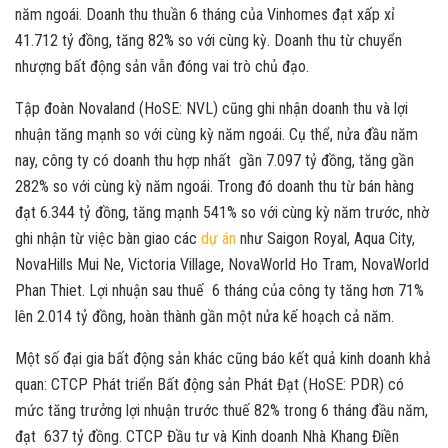
năm ngoái. Doanh thu thuần 6 tháng của Vinhomes đạt xấp xỉ
41.712 tỷ đồng, tăng 82% so với cùng kỳ. Doanh thu từ chuyển
nhượng bất động sản vẫn đóng vai trò chủ đạo.
Tập đoàn Novaland (HoSE: NVL) cũng ghi nhận doanh thu và lợi
nhuận tăng mạnh so với cùng kỳ năm ngoái. Cụ thể, nửa đầu năm
nay, công ty có doanh thu hợp nhất gần 7.097 tỷ đồng, tăng gần
282% so với cùng kỳ năm ngoái. Trong đó doanh thu từ bán hàng
đạt 6.344 tỷ đồng, tăng mạnh 541% so với cùng kỳ năm trước, nhờ
ghi nhận từ việc bàn giao các
dự án
như Saigon Royal, Aqua City,
NovaHills Mui Ne, Victoria Village, NovaWorld Ho Tram, NovaWorld
Phan Thiet. Lợi nhuận sau thuế 6 tháng của công ty tăng hơn 71%
lên 2.014 tỷ đồng, hoàn thành gần một nửa kế hoạch cả năm.
Một số đại gia bất động sản khác cũng báo kết quả kinh doanh khả
quan: CTCP Phát triển Bất động sản Phát Đạt (HoSE: PDR) có
mức tăng trưởng lợi nhuận trước thuế 82% trong 6 tháng đầu năm,
đạt 637 tỷ đồng. CTCP Đầu tư và Kinh doanh Nhà Khang Điền