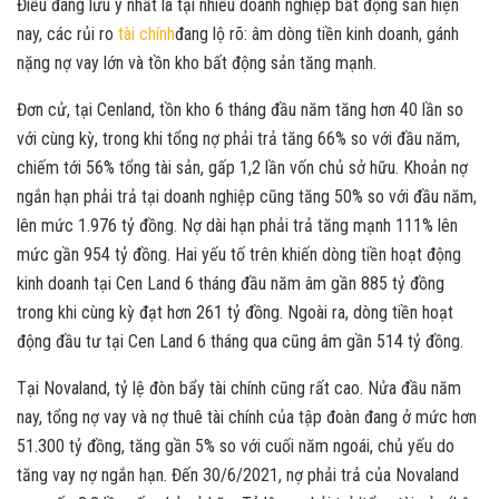
Điều đáng lưu ý nhất là tại nhiều doanh nghiệp bất động sản hiện
nay, các rủi ro
tài chính
đang lộ rõ: âm dòng tiền kinh doanh, gánh
nặng nợ vay lớn và tồn kho bất động sản tăng mạnh.
Đơn cử, tại Cenland, tồn kho 6 tháng đầu năm tăng hơn 40 lần so
với cùng kỳ, trong khi tổng nợ phải trả tăng 66% so với đầu năm,
chiếm tới 56% tổng tài sản, gấp 1,2 lần vốn chủ sở hữu. Khoản nợ
ngắn hạn phải trả tại doanh nghiệp cũng tăng 50% so với đầu năm,
lên mức 1.976 tỷ đồng. Nợ dài hạn phải trả tăng mạnh 111% lên
mức gần 954 tỷ đồng. Hai yếu tố trên khiến dòng tiền hoạt động
kinh doanh tại Cen Land 6 tháng đầu năm âm gần 885 tỷ đồng
trong khi cùng kỳ đạt hơn 261 tỷ đồng. Ngoài ra, dòng tiền hoạt
động đầu tư tại Cen Land 6 tháng qua cũng âm gần 514 tỷ đồng.
Tại Novaland, tỷ lệ đòn bẩy tài chính cũng rất cao. Nửa đầu năm
nay, tổng nợ vay và nợ thuê tài chính của tập đoàn đang ở mức hơn
51.300 tỷ đồng, tăng gần 5% so với cuối năm ngoái, chủ yếu do
tăng vay nợ ngắn hạn. Đến 30/6/2021, nợ phải trả của Novaland