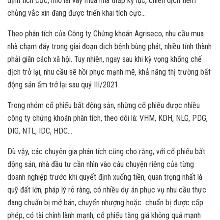
định tích cực, nhờ lãi vay mua nhà thấp kỷ lục, chiến dịch tiêm
chủng vắc xin đang được triển khai tích cực…
Theo phân tích của Công ty Chứng khoán Agriseco, nhu cầu mua
nhà chạm đáy trong giai đoạn dịch bệnh bùng phát, nhiều tỉnh thành
phải giãn cách xã hội. Tuy nhiên, ngay sau khi kỳ vọng khống chế
dịch trở lại, nhu cầu sẽ hồi phục mạnh mẽ, khả năng thị trường bất
động sản ấm trở lại sau quý III/2021.
Trong nhóm cổ phiếu bất động sản, những cổ phiếu được nhiều
công ty chứng khoán phân tích, theo dõi là: VHM, KDH, NLG, PDG,
DIG, NTL, IDC, HDC…
Dù vậy, các chuyên gia phân tích cũng cho rằng, với cổ phiếu bất
động sản, nhà đầu tư cần nhìn vào câu chuyện riêng của từng
doanh nghiệp trước khi quyết định xuống tiền, quan trọng nhất là
quỹ đất lớn, pháp lý rõ ràng, có nhiều dự án phục vụ nhu cầu thực
đang chuẩn bị mở bán, chuyển nhượng hoặc chuẩn bị được cấp
phép, có tài chính lành mạnh, cổ phiếu tăng giá không quá mạnh