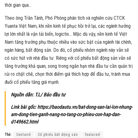
thời gian qua…
Theo ông Trần Tánh, Phó Phòng phân tích và nghiên cứu CTCK
Yuanta Việt Nam, khi nền kinh tế phục hồi trở lại, các ngành hưởng
lợi lớn nhất là vận tải biển, logictis… Mặc dù vậy, nền kinh tế Việt
Nam tăng trưởng phụ thuộc nhiều vào sức bật của ngành tài chính,
ngân hàng, bất động sản. Do đó, cổ phiếu nhóm ngành này vẫn sẽ
có sức hút với nhà đầu tư. Riêng với cổ phiếu bất động sản vẫn sẽ
tăng trưởng khả quan, song trong ngắn hạn nhà đầu tư cần quản trị
rủi ro chặt chẽ, chọn thời điểm giá thích hợp để đầu tư, tránh mua
đuổi cổ phiếu tăng giá mạnh.
Nguồn dẫn: T.L/ Báo đầu tư
Link bài gốc: https://baodautu.vn/bat-dong-san-lai-lon-nhung-
am-dong-tien-ganh-nang-no-tang-co-phieu-con-hap-dan-
d149662.html
Thẻ:
Cenland
Cổ phiếu bất động sản
featured