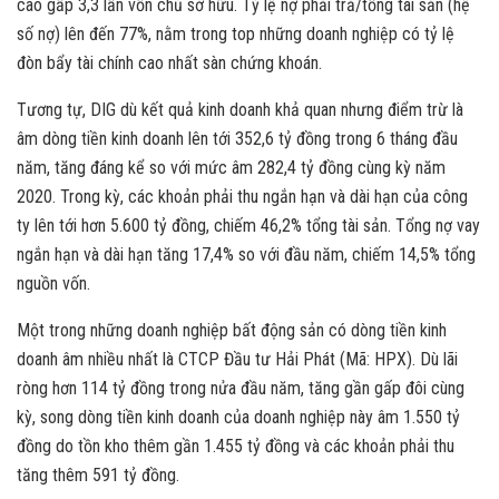
cao gấp 3,3 lần vốn chủ sở hữu. Tỷ lệ nợ phải trả/tổng tài sản (hệ
số nợ) lên đến 77%, nằm trong top những doanh nghiệp có tỷ lệ
đòn bẩy tài chính cao nhất sàn chứng khoán.
Tương tự, DIG dù kết quả kinh doanh khả quan nhưng điểm trừ là
âm dòng tiền kinh doanh lên tới 352,6 tỷ đồng trong 6 tháng đầu
năm, tăng đáng kể so với mức âm 282,4 tỷ đồng cùng kỳ năm
2020. Trong kỳ, các khoản phải thu ngắn hạn và dài hạn của công
ty lên tới hơn 5.600 tỷ đồng, chiếm 46,2% tổng tài sản. Tổng nợ vay
ngắn hạn và dài hạn tăng 17,4% so với đầu năm, chiếm 14,5% tổng
nguồn vốn.
Một trong những doanh nghiệp bất động sản có dòng tiền kinh
doanh âm nhiều nhất là CTCP Đầu tư Hải Phát (Mã: HPX). Dù lãi
ròng hơn 114 tỷ đồng trong nửa đầu năm, tăng gần gấp đôi cùng
kỳ, song dòng tiền kinh doanh của doanh nghiệp này âm 1.550 tỷ
đồng do tồn kho thêm gần 1.455 tỷ đồng và các khoản phải thu
tăng thêm 591 tỷ đồng.