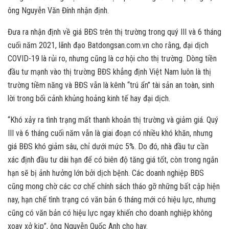
ông Nguyễn Văn Đính nhận định.
Đưa ra nhận định về giá BĐS trên thị trường trong quý III và 6 tháng
cuối năm 2021, lãnh đạo Batdongsan.com.vn cho rằng, đại dịch
COVID-19 là rủi ro, nhưng cũng là cơ hội cho thị trường. Dòng tiền
đầu tư mạnh vào thị trường BĐS khẳng định Việt Nam luôn là thị
trường tiềm năng và BĐS vẫn là kênh “trú ẩn” tài sản an toàn, sinh
lời trong bối cảnh khủng hoảng kinh tế hay đại dịch.
“Khó xảy ra tình trạng mất thanh khoản thị trường và giảm giá. Quý
III và 6 tháng cuối năm vẫn là giai đoạn có nhiều khó khăn, nhưng
giá BĐS khó giảm sâu, chỉ dưới mức 5%. Do đó, nhà đầu tư cần
xác định đầu tư dài hạn để có biên độ tăng giá tốt, còn trong ngắn
hạn sẽ bị ảnh hưởng lớn bởi dịch bệnh. Các doanh nghiệp BĐS
cũng mong chờ các cơ chế chính sách tháo gỡ những bất cập hiện
nay, hạn chế tình trạng có văn bản 6 tháng mới có hiệu lực, nhưng
cũng có văn bản có hiệu lực ngay khiến cho doanh nghiệp không
xoay xở kịp”, ông Nguyễn Quốc Anh cho hay.