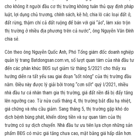
cho không ít người đầu cơ thị trường không tuân thủ quy định pháp
luật, lợi dụng chủ trương, chính sách, kẽ hở, chia lô các loại đất ở,
đất rừng, thậm chí cả đất ruộng để bán với giá “ảo”, làm xáo trộn
thị trường ở nhiều địa phương trên cả nước”, ông Nguyễn Văn Đính
chia sẻ.
Còn theo ông Nguyễn Quốc Anh, Phó Tổng giám đốc doanh nghiệp
quản lý trang Batdongsan.com.vn, số lượt quan tâm của nhà đầu tư
đến các phân khúc BĐS sụt giảm từ tháng 5/2021 cho thấy xu
hướng diễn ra tất yếu sau giai đoạn “sốt nóng” của thị trường đầu
năm. Điều này được lý giải bởi trong “cơn sốt” quý I/2021, nhiều
nhà đầu tư cá nhân tham gia thị trường, giá đất nền đã bị đẩy tăng
lên ngưỡng cao. Từ nửa cuối tháng 4, thị trường bắt đầu hạ nhiệt,
giá chững và nhu cầu giảm. Sang tháng 5, thị trường gặp khó do
dịch bệnh bùng phát, khiến dòng tiền và sự quan tâm của thị
trường có sự dịch chuyển. Nhà đầu tư ưu tiên lựa chọn những sản
phẩm BĐS có mức giá tăng chưa cao, mặt bằng giá hấp dẫn hơn.