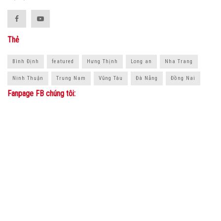
Thẻ
Bình Định
featured
Hưng Thịnh
Long an
Nha Trang
Ninh Thuận
Trung Nam
Vũng Tàu
Đà Nẵng
Đồng Nai
Fanpage FB chúng tôi: