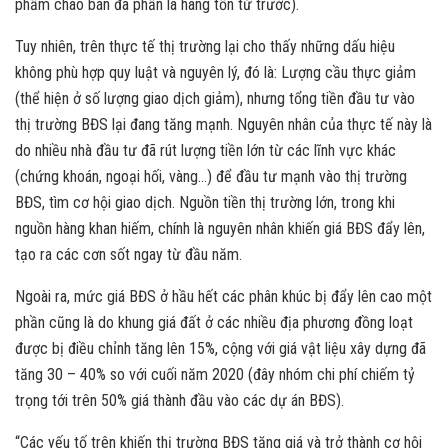
phẩm chào bán đa phần là hàng tồn từ trước).
Tuy nhiên, trên thực tế thị trường lại cho thấy những dấu hiệu
không phù hợp quy luật và nguyên lý, đó là: Lượng cầu thực giảm
(thể hiện ở số lượng giao dịch giảm), nhưng tổng tiền đầu tư vào
thị trường BĐS lại đang tăng mạnh. Nguyên nhân của thực tế này là
do nhiều nhà đầu tư đã rút lượng tiền lớn từ các lĩnh vực khác
(chứng khoán, ngoại hối, vàng…) để đầu tư mạnh vào thị trường
BĐS, tìm cơ hội giao dịch. Nguồn tiền thị trường lớn, trong khi
nguồn hàng khan hiếm, chính là nguyên nhân khiến giá BĐS đẩy lên,
tạo ra các cơn sốt ngay từ đầu năm.
Ngoài ra, mức giá BĐS ở hầu hết các phân khúc bị đẩy lên cao một
phần cũng là do khung giá đất ở các nhiều địa phương đồng loạt
được bị điều chỉnh tăng lên 15%, cộng với giá vật liệu xây dựng đã
tăng 30 – 40% so với cuối năm 2020 (đây nhóm chi phí chiếm tỷ
trọng tới trên 50% giá thành đầu vào các dự án BĐS).
“Các yếu tố trên khiến thị trường BĐS tăng giá và trở thành cơ hội