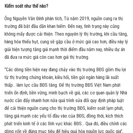
Kiểm soát như thế nào?
Ông Nguyễn Văn Đính phân tích, Từ năm 2019, nguồn cung ra thị
trường đã bắt đầu dần khan hiếm. Đến nay, tình trạng này cũng
không mấy được cải thiện. Theo nguyên lý thị trường, khi cầu tăng,
hàng hóa thiếu hụt, cung sẽ gặp cầu ở mức giá cao hơn, điều này lý
giải hiện tượng tăng giá mạnh thời điểm đầu năm nay, nhiều dự án
đã đưa ra mức giá còn cao hơn giá thị trường.
“Các dòng tiền hiện nay đang chảy vào thị trường BĐS gồm thu lợi
từ thị trường chứng khoán, kiều hối, tiền gửi ngân hàng lãi suất
thấp… làm lực cầu BĐS tăng. Để thị trường BĐS Việt Nam phát
triển ổn định, bền vững, minh bạch về giá, các cơ quan quản lý Nhà
nước cần đẩy nhanh hơn nữa quá trình sửa đổi quy định pháp luật
để cải thiện nguồn cung cho thị trường BĐS, kiểm soát lạm phát,
tăng giá mạnh các yếu tố đầu vào của BĐS; đồng thời, kích thích
phát triển kinh tế ở các lĩnh vực khác BĐS… Qua đó, điều chỉnh các
dòng vốn về đúng mục tiêu để hiệu quả hóa nguồn lực quốc gia”,