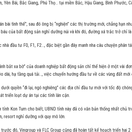
n, Yên Bái, Bắc Giang, Phú Thọ… tại miền Bắc, Hậu Giang, Bình Phước, 
án bài tình thế”, sau đó ông bị “nghiện” các thị trường mới, chẳng hạn n
o báu của bất động sản nghỉ dưỡng núi và khi đó, đường xá trắc trở chỉ 
nhà đầu tư F0, F1, F2…, đặc biệt gần đây manh nha câu chuyện phân tá
nh bắt xa bờ” của doanh nghiệp bất động sản chỉ thể hiện ở một vài đơn vị
éo dài, hạ tầng quá tải…, việc chuyển hướng đầu tư về các vùng đất mới 
 dưới quyền “đi lại, ngó nghiêng” các địa chỉ đầu tư mới với tốc độ chó
 triển loạt dự án tại các tỉnh lân cận.
tư tỉnh Kon Tum cho biết, UBND tỉnh này đã có văn bản thống nhất chủ 
n, resort nghỉ dưỡng với quy mô lớn.
à trước đó, Vingroup và FLC Group cũng đã hoàn tất kế hoạch triển hai 