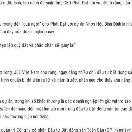
tìm đất lành, tìm cách để sinh tồn”, CEO Phát Đạt nói và tiết lộ rằng, n
u mang đến “quả ngọt” cho Phát Đạt với dự án Nhơn Hội, Bình Định là nh
 lại đây của doanh nghiệp này.
tạo lập quỹ đất và chắc chắn sẽ quay lại”.
trường, JLL Việt Nam cho rằng, ngày càng nhiều chủ đầu tư bất động sả
trình chuẩn bị đã diễn ra từ vài năm trước, phần nào cho thấy khả năng
n dự án, trong khi số khác thường là các doanh nghiệp lớn giữ vai trò tạo 
hiệu lớn đã mang đến một làn gió mới trong đầu tư bất động sản tại các 
các thương hiệu nổi tiếng.
 quản trị Công ty cổ phần Đầu tư Bất động sản Toàn Cầu (GP Invest) nhậ