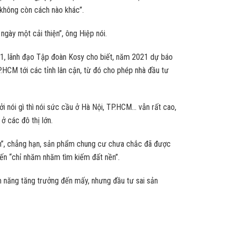
 “không còn cách nào khác”.
ngày một cải thiện”, ông Hiệp nói.
2021, lãnh đạo Tập đoàn Kosy cho biết, năm 2021 dự báo
TP.HCM tới các tỉnh lân cận, từ đó cho phép nhà đầu tư
ởi nói gì thì nói sức cầu ở Hà Nội, TP.HCM… vẫn rất cao,
ở các đô thị lớn.
lớn”, chẳng hạn, sản phẩm chung cư chưa chắc đã được
 đến “chỉ nhăm nhăm tìm kiếm đất nền”.
m năng tăng trưởng đến mấy, nhưng đầu tư sai sản