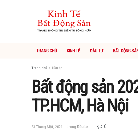
TRANG CHỦ
KINH TẾ
ĐẦU TƯ
BẤT ĐỘNG SẢ
Trang chủ
Đầu tư
Bất động sản 2021
TP.HCM, Hà Nội
0
23 Tháng Một, 2021
trong
Đầu tư