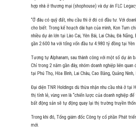
hợp nhà ở thương mại (shophouse) và dự án FLC Legac
“Ở đâu có quỹ đất, nhu cầu thì ở đó có đầu tư. Với doa
cho biết. Trong kế hoạch dài hạn của mình, Kon Tum chỉ
nhiều dự án lớn tại Lào Cai, Yên Bái, Lai Châu, Đà Nẵng,
gần 2.600 ha với tổng vốn đầu tư 4.980 tỷ đồng tại Yên 
Tương tự Alphanam, sau thành công với một số dự án bất
Chỉ trong 2 năm gần đây, nhóm doanh nghiệp liên quan đ
tại Phú Thọ, Hòa Bình, Lai Châu, Cao Bằng, Quảng Ninh,
Đại diện TNR Holdings dù thừa nhận nhu cầu nhà ở tại 
thị tỉnh lẻ, vùng ven là “chiến lược của doanh nghiệp đ
bất động sản sẽ tự động quay lại thị trường truyền thốn
Trong khi đó, Tổng giám đốc Công ty cổ phần Phát triể
mới.