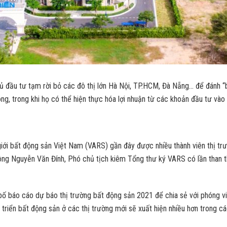
hủ đầu tư tạm rời bỏ các đô thị lớn Hà Nội, TP.HCM, Đà Nẵng… để đánh “
ng, trong khi họ có thể hiện thực hóa lợi nhuận từ các khoản đầu tư vào
iới bất động sản Việt Nam (VARS) gần đây được nhiều thành viên thị tr
à ông Nguyễn Văn Đính, Phó chủ tịch kiêm Tổng thư ký VARS có lần than t
bố báo cáo dự báo thị trường bất động sản 2021 để chia sẻ với phóng viên
 triển bất động sản ở các thị trường mới sẽ xuất hiện nhiều hơn trong 