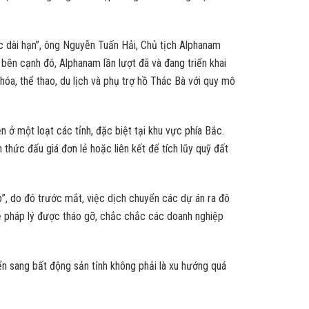
ợc dài hạn”, ông Nguyễn Tuấn Hải, Chủ tịch Alphanam
bên cạnh đó, Alphanam lần lượt đã và đang triển khai
 hóa, thể thao, du lịch và phụ trợ hồ Thác Bà với quy mô
ở một loạt các tỉnh, đặc biệt tại khu vực phía Bắc.
hức đấu giá đơn lẻ hoặc liên kết để tích lũy quỹ đất
”, do đó trước mắt, việc dịch chuyển các dự án ra đô
c về pháp lý được tháo gỡ, chắc chắc các doanh nghiệp
ển sang bất động sản tỉnh không phải là xu hướng quá