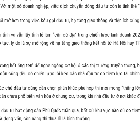
. Với một số doanh nghiệp, việc dịch chuyển dòng đầu tư còn là tình thế
ởi mở hơn trong việc kêu gọi đầu tư, hạ tầng giao thông và tiện ích cũng 
 tỉnh và vẫn lấy tỉnh lẻ làm “căn cứ địa” trong chiến lược kinh doanh 
ếp tục, lý do là sự mở rộng về hạ tầng giao thông kết nối từ Hà Nội hay 
ương hết ăng ten” để nghe ngóng cơ hội ở các thị trường truyền thống, b
dẫn cũng đều có chiến lược lôi kéo các nhà đầu tư có tiềm lực tài chính 
 các chủ đầu tư cũng cần chọn phân khúc phù hợp thì mới mong “thắng 
i dân chưa phổ biến văn hóa ở chung cư, trong khi nhà đầu tư ở nơi khác
ội đầu tư bất động sản Phú Quốc tuần qua, bất cứ khu vực nào dù có tiề
 đọng vốn, còn nặng thì thua lỗ là bình thường.