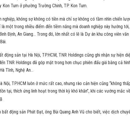
y Kon Tum ở phường Trường Chinh, TP. Kon Tum.
nh nghiệp, không sợ không có tiền mà chỉ sợ không có tầm nhìn chiến lư
 là một trong nhiều điểm đến tiềm năng mà doanh nghiệp này hướng tới, 
 Bình Định, An Giang… Trong đó, lớn nhất có lẽ là Dự án khu công viên văn
Bái.
 động sản tại Hà Nội, TP.HCM, TNR Holdings cũng ghi nhận sự hiện diện 
ến TNR Holdings đã góp mặt trong hơn chục phiên đấu giá bằng cả hình t
 Hà Tĩnh, Nghệ An…
Hà Nội, TP.HCM luôn ở mức rất cao, nhưng rào cản hiện cũng “không thấp
ể tồn tại, thích ứng linh hoạt trong thời kỳ khó khăn”, khi các vướng mắ
g.
n bất động sản Phát Đạt, ông Bùi Quang Anh Vũ cho biết, việc dịch chuy