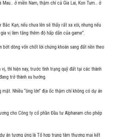
Cà Mau… ở miền Nam, thậm chí cả Gia Lai, Kon Tum… ở
hư Bắc Kạn, nếu chưa lên sẽ thấy rất xa xôi, nhưng nếu
là gia vị làm tăng thêm độ hấp dẫn của game”.
n bớt dòng vốn chốt lời chứng khoán sang đất nền theo
, thì hiện nay, trước tình trạng quỹ đất tại các thành
đang trở thành xu hướng.
ng mặt. Nhiều “ông lớn” địa ốc thậm chí không có dự án
trương cho Công ty cổ phần Đầu tư Alphanam cho phép
2 dự án tương ứng là Tổ hợp trung tâm thương mại kết