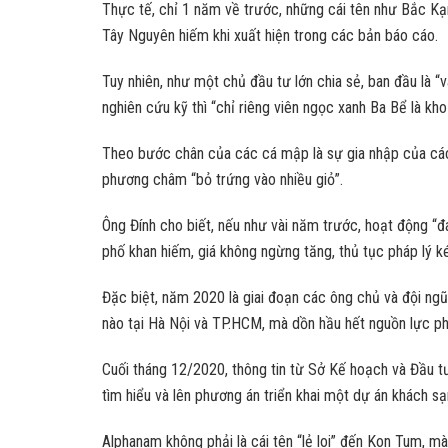
Thực tế, chỉ 1 năm về trước, những cái tên như Bắc Kạ
Tây Nguyên hiếm khi xuất hiện trong các bản báo cáo.
Tuy nhiên, như một chủ đầu tư lớn chia sẻ, ban đầu là “v
nghiên cứu kỹ thì “chỉ riêng viên ngọc xanh Ba Bể là kh
Theo bước chân của các cá mập là sự gia nhập của các 
phương châm “bỏ trứng vào nhiều giỏ”.
Ông Đính cho biết, nếu như vài năm trước, hoạt động “đá
phố khan hiếm, giá không ngừng tăng, thủ tục pháp lý k
Đặc biệt, năm 2020 là giai đoạn các ông chủ và đội ngũ
nào tại Hà Nội và TP.HCM, mà dồn hầu hết nguồn lực phát
Cuối tháng 12/2020, thông tin từ Sở Kế hoạch và Đầu 
tìm hiểu và lên phương án triển khai một dự án khách sạ
Alphanam không phải là cái tên “lẻ loi” đến Kon Tum, m