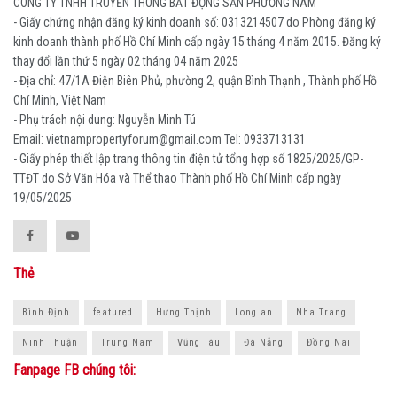
CÔNG TY TNHH TRUYỀN THÔNG BẤT ĐỘNG SẢN PHƯƠNG NAM
- Giấy chứng nhận đăng ký kinh doanh số: 0313214507 do Phòng đăng ký
kinh doanh thành phố Hồ Chí Minh cấp ngày 15 tháng 4 năm 2015. Đăng ký
thay đổi lần thứ 5 ngày 02 tháng 04 năm 2025
- Địa chỉ: 47/1A Điện Biên Phủ, phường 2, quận Bình Thạnh , Thành phố Hồ
Chí Minh, Việt Nam
- Phụ trách nội dung: Nguyễn Minh Tú
Email: vietnampropertyforum@gmail.com Tel: ‭0933713131
- Giấy phép thiết lập trang thông tin điện tử tổng hợp số 1825/2025/GP-
TTĐT do Sở Văn Hóa và Thể thao Thành phố Hồ Chí Minh cấp ngày
19/05/2025
Thẻ
Bình Định
featured
Hưng Thịnh
Long an
Nha Trang
Ninh Thuận
Trung Nam
Vũng Tàu
Đà Nẵng
Đồng Nai
Fanpage FB chúng tôi: