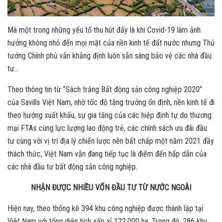
Mà một trong những yếu tố thu hút đấy là khi Covid-19 làm ảnh
hưởng không nhỏ đến mọi mặt của nền kinh tế đất nước nhưng Thủ
tướng Chính phủ vẫn khẳng định luôn sẵn sàng bảo vệ các nhà đầu
tư…
Theo thông tin từ “Sách trắng Bất động sản công nghiệp 2020”
của Savills Việt Nam, nhờ tốc độ tăng trưởng ổn định, nền kinh tế đi
theo hướng xuất khẩu, sự gia tăng của các hiệp định tự do thương
mại FTAs cùng lực lượng lao động trẻ, các chính sách ưu đãi đầu
tư cùng với vị trí địa lý chiến lược nên bất chấp một năm 2021 đầy
thách thức, Việt Nam vẫn đang tiếp tục là điểm đến hấp dẫn của
các nhà đầu tư bất động sản công nghiệp.
NHẬN ĐƯỢC NHIỀU VỐN ĐẦU TƯ TỪ NƯỚC NGOÀI
Hiện nay, theo thống kê 394 khu công nghiệp được thành lập tại
Việt Nam với tổng diện tích xấp xỉ 122.000 ha. Trong đó, 286 khu