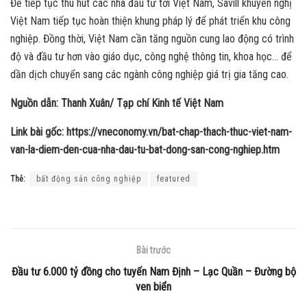
Để tiếp tục thu hút các nhà đầu tư tới Việt Nam, Savill khuyến nghị
Việt Nam tiếp tục hoàn thiện khung pháp lý để phát triển khu công
nghiệp. Đồng thời, Việt Nam cần tăng nguồn cung lao động có trình
độ và đầu tư hơn vào giáo dục, công nghệ thông tin, khoa học… để
dần dịch chuyển sang các ngành công nghiệp giá trị gia tăng cao.
Nguồn dẫn: Thanh Xuân/ Tạp chí Kinh tế Việt Nam
Link bài gốc: https://vneconomy.vn/bat-chap-thach-thuc-viet-nam-
van-la-diem-den-cua-nha-dau-tu-bat-dong-san-cong-nghiep.htm
Thẻ:
bất động sản công nghiệp
featured
Bài trước
Đầu tư 6.000 tỷ đồng cho tuyến Nam Định – Lạc Quần – Đường bộ
ven biển