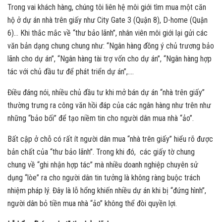
Trong vai khách hàng, chúng tôi liên hệ môi giới tìm mua một căn
hộ ở dự án nhà trên giấy như City Gate 3 (Quận 8), D-home (Quận
6)… Khi thắc mắc về “thư bảo lãnh”, nhân viên môi giới lại gửi các
văn bản dạng chung chung như: “Ngân hàng đồng ý chủ trương bảo
lãnh cho dự án”, “Ngân hàng tài trợ vốn cho dự án”, “Ngân hàng hợp
tác với chủ đầu tư để phát triển dự án”,….
Điều đáng nói, nhiều chủ đầu tư khi mở bán dự án “nhà trên giấy”
thường trưng ra công văn hồi đáp của các ngân hàng như trên như
những “bảo bối” để tạo niềm tin cho người dân mua nhà “ảo”.
Bất cập ở chỗ có rất ít người dân mua “nhà trên giấy” hiểu rõ được
bản chất của “thư bảo lãnh”. Trong khi đó, các giấy tờ chung
chung về “ghi nhận hợp tác” mà nhiều doanh nghiệp chuyên sử
dụng “lòe” ra cho người dân tin tưởng là không ràng buộc trách
nhiệm pháp lý. Đây là lỗ hổng khiến nhiều dự án khi bị “đứng hình”,
người dân bỏ tiền mua nhà “ảo” không thể đòi quyền lợi.