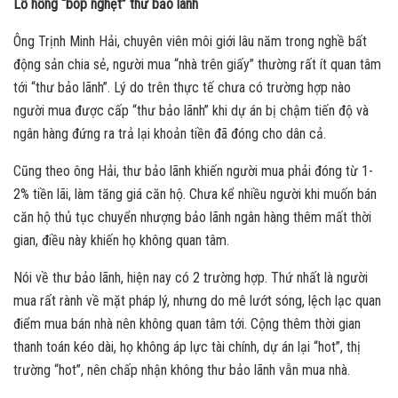
Lỗ hổng “bóp nghẹt” thư bảo lãnh
Ông Trịnh Minh Hải, chuyên viên môi giới lâu năm trong nghề bất
động sản chia sẻ, người mua “nhà trên giấy” thường rất ít quan tâm
tới “thư bảo lãnh”. Lý do trên thực tế chưa có trường hợp nào
người mua được cấp “thư bảo lãnh” khi dự án bị chậm tiến độ và
ngân hàng đứng ra trả lại khoản tiền đã đóng cho dân cả.
Cũng theo ông Hải, thư bảo lãnh khiến người mua phải đóng từ 1-
2% tiền lãi, làm tăng giá căn hộ. Chưa kể nhiều người khi muốn bán
căn hộ thủ tục chuyển nhượng bảo lãnh ngân hàng thêm mất thời
gian, điều này khiến họ không quan tâm.
Nói về thư bảo lãnh, hiện nay có 2 trường hợp. Thứ nhất là người
mua rất rành về mặt pháp lý, nhưng do mê lướt sóng, lệch lạc quan
điểm mua bán nhà nên không quan tâm tới. Cộng thêm thời gian
thanh toán kéo dài, họ không áp lực tài chính, dự án lại “hot”, thị
trường “hot”, nên chấp nhận không thư bảo lãnh vẫn mua nhà.