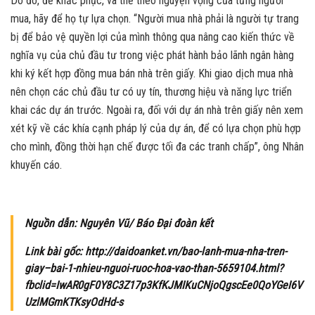
Do đó, để khắc phục, và thể theo nguyện vọng của từng người
mua, hãy để họ tự lựa chọn. “Người mua nhà phải là người tự trang
bị để bảo vệ quyền lợi của mình thông qua nâng cao kiến thức về
nghĩa vụ của chủ đầu tư trong việc phát hành bảo lãnh ngân hàng
khi ký kết hợp đồng mua bán nhà trên giấy. Khi giao dịch mua nhà
nên chọn các chủ đầu tư có uy tín, thương hiệu và năng lực triển
khai các dự án trước. Ngoài ra, đối với dự án nhà trên giấy nên xem
xét kỹ về các khía cạnh pháp lý của dự án, để có lựa chọn phù hợp
cho mình, đồng thời hạn chế được tối đa các tranh chấp”, ông Nhân
khuyến cáo.
Nguồn dẫn: Nguyên Vũ/ Báo Đại đoàn kết
Link bài gốc: http://daidoanket.vn/bao-lanh-mua-nha-tren-
giay–bai-1-nhieu-nguoi-ruoc-hoa-vao-than-5659104.html?
fbclid=IwAR0gF0Y8C3Z17p3KfKJMIKuCNjoQgscEe0QoYGeI6V
UzlMGmKTKsyOdHd-s