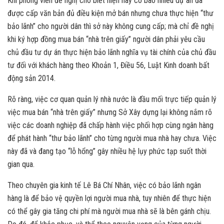
Khi phóng viên đề nghị cho biết hiện nay có bao nhiêu dự án đã
được cấp văn bản đủ điều kiện mở bán nhưng chưa thực hiện “thư
bảo lãnh” cho người dân thì sở này không cung cấp; mà chỉ đề nghị
khi ký hợp đồng mua bán “nhà trên giấy” người dân phải yêu cầu
chủ đầu tư dự án thực hiện bảo lãnh nghĩa vụ tài chính của chủ đầu
tư đối với khách hàng theo Khoản 1, Điều 56, Luật Kinh doanh bất
động sản 2014.
Rõ ràng, việc cơ quan quản lý nhà nước là đầu mối trực tiếp quản lý
việc mua bán “nhà trên giấy” nhưng Sở Xây dựng lại không nắm rõ
việc các doanh nghiệp đã chấp hành việc phối hợp cùng ngân hàng
để phát hành “thư bảo lãnh” cho từng người mua nhà hay chưa. Việc
này đã và đang tạo “lỗ hổng” gây nhiều hệ lụy phức tạp suốt thời
gian qua.
Theo chuyên gia kinh tế Lê Bá Chí Nhân, việc có bảo lãnh ngân
hàng là để bảo vệ quyền lợi người mua nhà, tuy nhiên để thực hiện
có thể gây gia tăng chi phí mà người mua nhà sẽ là bên gánh chịu.