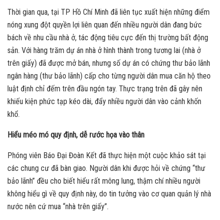
Thời gian qua, tại TP Hồ Chí Minh đã liên tục xuất hiện những điểm
nóng xung đột quyền lợi liên quan đến nhiều người dân đang bức
bách về nhu cầu nhà ở, tác động tiêu cực đến thị trường bất động
sản. Với hàng trăm dự án nhà ở hình thành trong tương lai (nhà ở
trên giấy) đã được mở bán, nhưng số dự án có chứng thư bảo lãnh
ngân hàng (thư bảo lãnh) cấp cho từng người dân mua căn hộ theo
luật định chỉ đếm trên đầu ngón tay. Thực trạng trên đã gây nên
khiếu kiện phức tạp kéo dài, đẩy nhiều người dân vào cảnh khốn
khổ.
Hiểu méo mó quy định, dễ rước họa vào thân
Phóng viên Báo Đại Đoàn Kết đã thực hiện một cuộc khảo sát tại
các chung cư đã bàn giao. Người dân khi được hỏi về chứng “thư
bảo lãnh” đều cho biết hiểu rất mông lung, thậm chí nhiều người
không hiểu gì về quy định này, do tin tưởng vào cơ quan quản lý nhà
nước nên cứ mua “nhà trên giấy”.