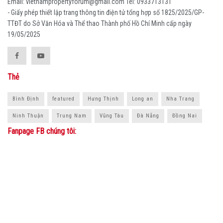
Email: vietnampropertyforum@gmail.com Tel: ‭0933713131
- Giấy phép thiết lập trang thông tin điện tử tổng hợp số 1825/2025/GP-
TTĐT do Sở Văn Hóa và Thể thao Thành phố Hồ Chí Minh cấp ngày
19/05/2025
Thẻ
Bình Định
featured
Hưng Thịnh
Long an
Nha Trang
Ninh Thuận
Trung Nam
Vũng Tàu
Đà Nẵng
Đồng Nai
Fanpage FB chúng tôi: