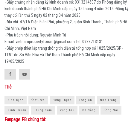
- Giấy chứng nhận đăng ký kinh doanh số: 0313214507 do Phòng đăng ký
kinh doanh thành phố Hồ Chí Minh cấp ngày 15 tháng 4 năm 2015. Đăng ký
thay đổi lần thứ 5 ngày 02 tháng 04 năm 2025
- Địa chỉ: 47/1A Điện Biên Phủ, phường 2, quận Bình Thạnh , Thành phố Hồ
Chí Minh, Việt Nam
- Phụ trách nội dung: Nguyễn Minh Tú
Email: vietnampropertyforum@gmail.com Tel: ‭0933713131
- Giấy phép thiết lập trang thông tin điện tử tổng hợp số 1825/2025/GP-
TTĐT do Sở Văn Hóa và Thể thao Thành phố Hồ Chí Minh cấp ngày
19/05/2025
Thẻ
Bình Định
featured
Hưng Thịnh
Long an
Nha Trang
Ninh Thuận
Trung Nam
Vũng Tàu
Đà Nẵng
Đồng Nai
Fanpage FB chúng tôi: