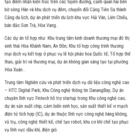
tạo điểm nhấn kiến trúc trên các tuyến đường, cảnh quan hai bên
bờ sông Hàn và khu dịch vụ đêm, chuyển đổi Cảng Tiên Sa thành
Cảng du lịch; dự án phát triển du lịch khu vực Hải Vân, Liên Chiểu,
bán đảo Sơn Trà, Hòa Vang…
Các dự án tổ hợp như: Khu trung tâm kinh doanh thương mại đô thị
sinh thái Hòa Khánh Nam, An Đồn; Khu tổ hợp công trình thương
mại dịch vụ kết hợp ở phục vụ lễ hội pháo hoa Quốc tế; Tổ hợp thể
thao, giải trí và thương mại, dự án không gian sáng tạo tại phường
Hòa Xuân…
Trung tâm Nghiên cứu và phát triển dịch vụ dữ liệu công nghệ cao
– HTC Digital Park; Khu Công nghệ thông tin DanangBay; Dự án
chuyên lĩnh vực Fintech hỗ trợ startup trong Khu công nghệ cao;
dự án sản xuất chip, cảm biến sinh học, sản xuất thiết kế vi mạch
điện tử tích hợp (IC), dự án thuộc lĩnh vực công nghệ hàng không,
vũ trụ, công nghệ thiết kế, chế tạo robot, khu cơ khí chế tạo phục
vụ lĩnh vực dầu khí, điện gió.