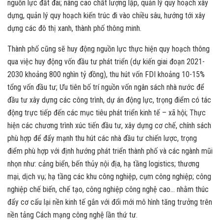
nguồn lực đất đai; nâng cao chất lượng lập, quản lý quy hoạch xây
dựng, quản lý quy hoạch kiến trúc đi vào chiều sâu, hướng tới xây
dựng các đô thị xanh, thành phố thông minh.
Thành phố cũng sẽ huy động nguồn lực thực hiện quy hoạch thông
qua việc huy động vốn đầu tư phát triển (dự kiến giai đoạn 2021-
2030 khoảng 800 nghìn tỷ đồng), thu hút vốn FDI khoảng 10-15%
tổng vốn đầu tư; Ưu tiên bố trí nguồn vốn ngân sách nhà nước để
đầu tư xây dựng các công trình, dự án động lực, trọng điểm có tác
động trực tiếp đến các mục tiêu phát triển kinh tế – xã hội; Thực
hiện các chương trình xúc tiến đầu tư, xây dựng cơ chế, chính sách
phù hợp để đẩy mạnh thu hút các nhà đầu tư chiến lược, trọng
điểm phù hợp với định hướng phát triển thành phố và các ngành mũi
nhọn như: cảng biển, bến thủy nội địa, hạ tầng logistics; thương
mại, dịch vụ; hạ tầng các khu công nghiệp, cụm công nghiệp; công
nghiệp chế biến, chế tạo, công nghiệp công nghệ cao… nhằm thúc
đẩy cơ cấu lại nền kinh tế gắn với đổi mới mô hình tăng trưởng trên
nền tảng Cách mạng công nghệ lần thứ tư.