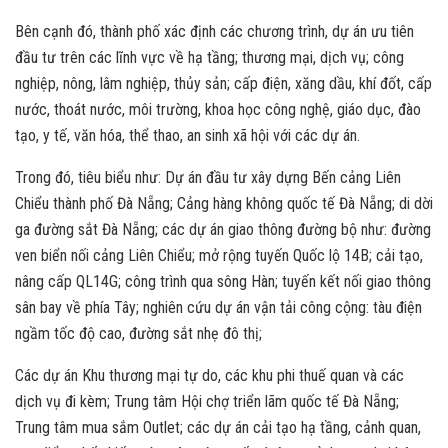
Bên cạnh đó, thành phố xác định các chương trình, dự án ưu tiên
đầu tư trên các lĩnh vực về hạ tầng; thương mại, dịch vụ; công
nghiệp, nông, lâm nghiệp, thủy sản; cấp điện, xăng dầu, khí đốt, cấp
nước, thoát nước, môi trường, khoa học công nghệ, giáo dục, đào
tạo, y tế, văn hóa, thể thao, an sinh xã hội với các dự án.
Trong đó, tiêu biểu như: Dự án đầu tư xây dựng Bến cảng Liên
Chiểu thành phố Đà Nẵng; Cảng hàng không quốc tế Đà Nẵng; di dời
ga đường sắt Đà Nẵng; các dự án giao thông đường bộ như: đường
ven biển nối cảng Liên Chiểu; mở rộng tuyến Quốc lộ 14B; cải tạo,
nâng cấp QL14G; công trình qua sông Hàn; tuyến kết nối giao thông
sân bay về phía Tây; nghiên cứu dự án vận tải công cộng: tàu điện
ngầm tốc độ cao, đường sắt nhẹ đô thị;
Các dự án Khu thương mại tự do, các khu phi thuế quan và các
dịch vụ đi kèm; Trung tâm Hội chợ triển lãm quốc tế Đà Nẵng;
Trung tâm mua sắm Outlet; các dự án cải tạo hạ tầng, cảnh quan,