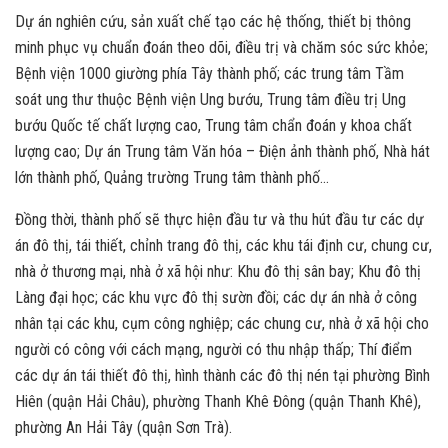
Dự án nghiên cứu, sản xuất chế tạo các hệ thống, thiết bị thông
minh phục vụ chuẩn đoán theo dõi, điều trị và chăm sóc sức khỏe;
Bệnh viện 1000 giường phía Tây thành phố; các trung tâm Tầm
soát ung thư thuộc Bệnh viện Ung bướu, Trung tâm điều trị Ung
bướu Quốc tế chất lượng cao, Trung tâm chẩn đoán y khoa chất
lượng cao; Dự án Trung tâm Văn hóa – Điện ảnh thành phố, Nhà hát
lớn thành phố, Quảng trường Trung tâm thành phố…
Đồng thời, thành phố sẽ thực hiện đầu tư và thu hút đầu tư các dự
án đô thị, tái thiết, chỉnh trang đô thị, các khu tái định cư, chung cư,
nhà ở thương mại, nhà ở xã hội như: Khu đô thị sân bay; Khu đô thị
Làng đại học; các khu vực đô thị sườn đồi; các dự án nhà ở công
nhân tại các khu, cụm công nghiệp; các chung cư, nhà ở xã hội cho
người có công với cách mạng, người có thu nhập thấp; Thí điểm
các dự án tái thiết đô thị, hình thành các đô thị nén tại phường Bình
Hiên (quận Hải Châu), phường Thanh Khê Đông (quận Thanh Khê),
phường An Hải Tây (quận Sơn Trà).