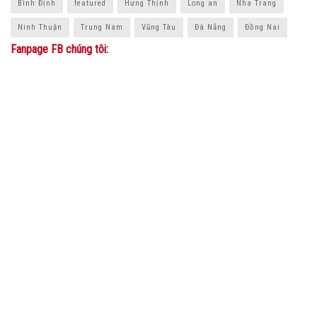
Bình Định
featured
Hưng Thịnh
Long an
Nha Trang
Ninh Thuận
Trung Nam
Vũng Tàu
Đà Nẵng
Đồng Nai
Fanpage FB chúng tôi:
© 2021
Kinh Tế Bất Động Sản
-
KinhTeBatDongSan.vn