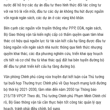
nước để hỗ trợ các dự án đầu tư theo hình thức đối tác công tư
với vai trò là vốn mồi, đầu tư các dự án không thu hút được nguồn
vốn ngoài ngân sách, các dự án ở các vùng khó khăn.
Bên cạnh các nguồn vốn truyền thống như PPP, ODA, ngân sách,
Bộ Giao thông vận tải kiến nghị cấp có thẩm quyền quan tâm khai
thác có hiệu quả nguồn lực từ tài sản kết cấu hạ tầng được đầu tư
bằng nguồn vốn ngân sách nhà nước thông qua hình thức nhượng
quyền khai thác; các địa phương nghiên cứu, triển khai quy hoạch
chi tiết và cơ chế thu từ khai thác quỹ đất hai bên tuyến đường bộ
để đầu tư phát triển kết cấu hạ tầng đường bộ.
Văn phòng Chính phủ cũng vừa truyền đạt kết luận của Thủ tướng
tại buổi họp Thường trực Chính phủ về Quy hoạch mạng lưới đường
bộ thời kỳ 2021-2030, tầm nhìn đến năm 2050 tại Thông báo
215/TB-VPCP. Theo đó, Thủ tướng Chính phủ Phạm Minh Chính chỉ
rõ, Bộ Giao thông vận tải cần thực hiện tốt công tác quản lý quy
hoạch, tránh phải điều chỉnh, bổ sung.