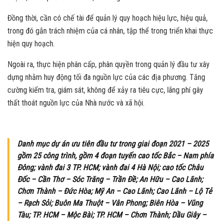
Đồng thời, cần có chế tài để quản lý quy hoạch hiệu lực, hiệu quả,
trong đó gắn trách nhiệm của cá nhân, tập thể trong triển khai thực
hiện quy hoạch.
Ngoài ra, thực hiện phân cấp, phân quyền trong quản lý đầu tư xây
dựng nhằm huy động tối đa nguồn lực của các địa phương. Tăng
cường kiểm tra, giám sát, không để xảy ra tiêu cực, lãng phí gây
thất thoát nguồn lực của Nhà nước và xã hội.
Danh mục dự án ưu tiên đầu tư trong giai đoạn 2021 – 2025
gồm 25 công trình, gồm 4 đoạn tuyến cao tốc Bắc – Nam phía
Đông; vành đai 3 TP. HCM; vành đai 4 Hà Nội; cao tốc Châu
Đốc – Cần Thơ – Sóc Trăng – Trần Đề; An Hữu – Cao Lãnh;
Chơn Thành – Đức Hòa; Mỹ An – Cao Lãnh; Cao Lãnh – Lộ Tẻ
– Rạch Sỏi; Buôn Ma Thuột – Vân Phong; Biên Hòa – Vũng
Tàu; TP. HCM – Mộc Bài; TP. HCM – Chơn Thành; Dầu Giây –