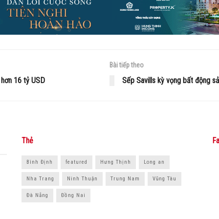
Bài tiếp theo
 hơn 16 tỷ USD
Sếp Savills kỳ vọng bất động s
Thẻ
Fa
Bình Định
featured
Hưng Thịnh
Long an
Nha Trang
Ninh Thuận
Trung Nam
Vũng Tàu
Đà Nẵng
Đồng Nai