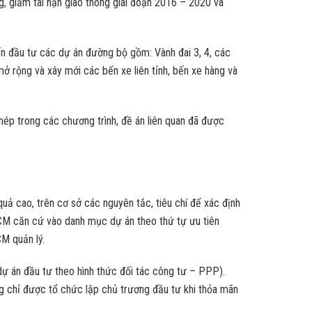
g, giảm tai nạn giao thông giai đoạn 2016 – 2020 và
ến đầu tư các dự án đường bộ gồm: Vành đai 3, 4, các
mở rộng và xây mới các bến xe liên tỉnh, bến xe hàng và
hép trong các chương trình, đề án liên quan đã được
uả cao, trên cơ sở các nguyên tắc, tiêu chí để xác định
HCM căn cứ vào danh mục dự án theo thứ tự ưu tiên
M quản lý.
dự án đầu tư theo hình thức đối tác công tư – PPP).
ng chỉ được tổ chức lập chủ trương đầu tư khi thỏa mãn