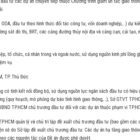
 đầu tư các dự án chuyển tiếp thuộc Chương trình giảm ùn tắc giao thôn
i.
 ODA, đầu tư theo hình thức đối tác công tư, vốn doanh nghiệp,…) dự ki
ờng sắt đô thị, BRT; các cảng đường thủy nội địa và cảng cạn; cải tạo, 
ệp, tổ chức, cá nhân trong và ngoài nước; sử dụng nguồn kinh phí lồng g
iệm vụ.
M, TP. Thủ Đức
g có tính kết nối đồng bộ, sử dụng nguồn lực ngân sách đầu tư có hiệu q
ông (quy hoạch, mô phỏng dự báo tình hình giao thông,…), Sở GTVT TP.
 UBND TP.HCM chủ trương đầu tư đối với các dự án thuộc phạm vi TP.HC
TP.HCM quản lý và chủ trì lập đề xuất chủ trương đầu tư (bao gồm các 
uyện sẽ do Sở lập đề xuất chủ trương đầu tư. Các dự án hạ tầng giao thô
 theo các nguyên tắc của Đề án được phê duyệt.