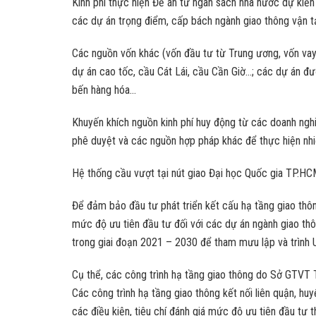
Kinh phí thực hiện Đề án từ ngân sách nhà nước dự kiến
các dự án trọng điểm, cấp bách ngành giao thông vận tả
Các nguồn vốn khác (vốn đầu tư từ Trung ương, vốn vay
dự án cao tốc, cầu Cát Lái, cầu Cần Giờ…; các dự án đư
bến hàng hóa…
Khuyến khích nguồn kinh phí huy động từ các doanh nghi
phê duyệt và các nguồn hợp pháp khác để thực hiện nh
Hệ thống cầu vượt tại nút giao Đại học Quốc gia TP.HC
Để đảm bảo đầu tư phát triển kết cấu hạ tầng giao thôn
mức độ ưu tiên đầu tư đối với các dự án ngành giao th
trong giai đoạn 2021 – 2030 để tham mưu lập và trình
Cụ thể, các công trình hạ tầng giao thông do Sở GTVT 
Các công trình hạ tầng giao thông kết nối liên quận, h
các điều kiện, tiêu chí đánh giá mức độ ưu tiên đầu tư