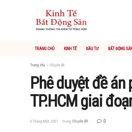
TRANG CHỦ
KINH TẾ
ĐẦU TƯ
BẤT ĐỘNG SẢ
Trang chủ
Chuyên đề
Phê duyệt đề án p
TP.HCM giai đoạ
0
6 Tháng Một, 2021
trong
Chuyên đề