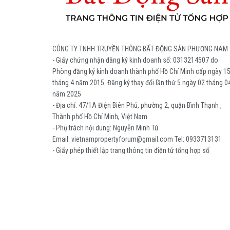
CÔNG TY TNHH TRUYỀN THÔNG BẤT ĐỘNG SẢN PHƯƠNG NAM
- Giấy chứng nhận đăng ký kinh doanh số: 0313214507 do
Phòng đăng ký kinh doanh thành phố Hồ Chí Minh cấp ngày 1
tháng 4 năm 2015. Đăng ký thay đổi lần thứ 5 ngày 02 tháng 0
năm 2025
- Địa chỉ: 47/1A Điện Biên Phủ, phường 2, quận Bình Thạnh ,
Thành phố Hồ Chí Minh, Việt Nam
- Phụ trách nội dung: Nguyễn Minh Tú
Email: vietnampropertyforum@gmail.com Tel: ‭0933713131
- Giấy phép thiết lập trang thông tin điện tử tổng hợp số
1825/2025/GP-TTĐT do Sở Văn Hóa và Thể thao Thành phố H
Chí Minh cấp ngày 19/05/2025