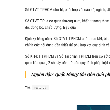
Sở GTVT TP.HCM chủ trì, phối hợp với các sở, ngành, UB
Sở GTVT TP là cơ quan thường trực, khẩn trương tham 
độ, đồng bộ, chất lượng, hiệu quả.
Định kỳ hàng năm, Sở GTVT TP.HCM chủ trì sơ kết, báo 
chỉnh các nội dung cần thiết để phù hợp với quy định và 
Sở KH-ĐT TP.HCM và Sở Tài chính TP.HCM trên cơ sở da
quan liên quan, 2 sở này căn cứ các quy định pháp luậ
Nguồn dẫn: Quốc Hùng/ Sài Gòn Giải p
Thẻ:
featured